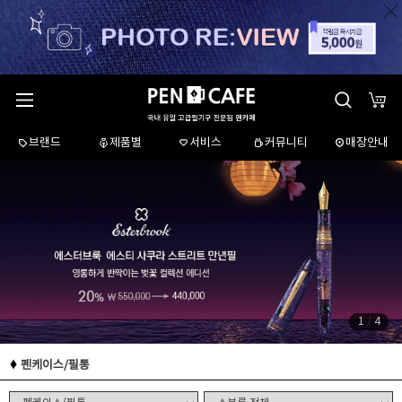
브랜드
제품별
서비스
커뮤니티
매장안내
1
/
4
펜케이스/필통