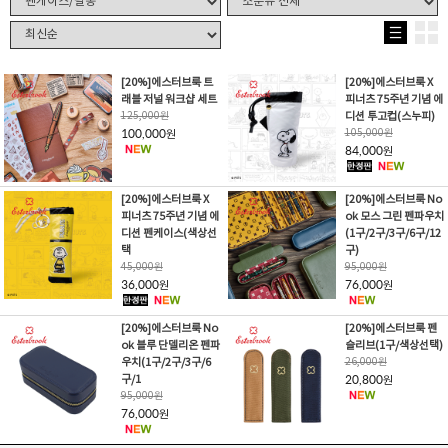
[20%]에스터브룩 트
[20%]에스터브룩 X
래블 저널 워크샵 세트
피너츠 75주년 기념 에
125,000
원
디션 투고컵(스누피)
100,000
105,000
원
원
84,000
원
[20%]에스터브룩 X
[20%]에스터브룩 No
피너츠 75주년 기념 에
ok 모스 그린 펜파우치
디션 펜케이스(색상선
(1구/2구/3구/6구/12
택
구)
45,000
원
95,000
원
36,000
76,000
원
원
[20%]에스터브룩 No
[20%]에스터브룩 펜
ok 블루 단델리온 펜파
슬리브(1구/색상선택)
우치(1구/2구/3구/6
26,000
원
구/1
20,800
원
95,000
원
76,000
원