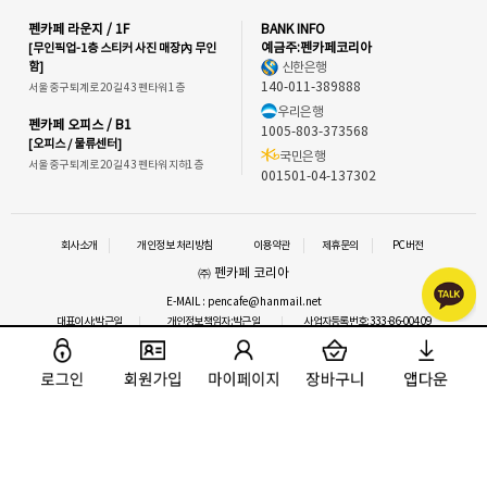
펜카페 라운지 / 1F
BANK INFO
[무인픽업-1층 스티커 사진 매장內 무인
예금주:펜카페코리아
함]
신한은행
140-011-389888
서울 중구 퇴계로 20길 43 펜타워 1층
우리은행
펜카페 오피스 / B1
1005-803-373568
[오피스 / 물류센터]
국민은행
서울 중구 퇴계로 20길 43 펜타워 지하1층
001501-04-137302
회사소개
개인정보 처리방침
이용약관
제휴문의
PC버전
㈜ 펜카페 코리아
E-MAIL : pencafe@hanmail.net
대표이사:박근일
개인정보책임자:박근일
사업자등록번호:333-86-00409
통신판매업신고 : 2016-서울중구-1292
사업자정보확인
이메일 문의
COPYRIGHT⒞ 펜카페.ALL RIGHTS RESERVED