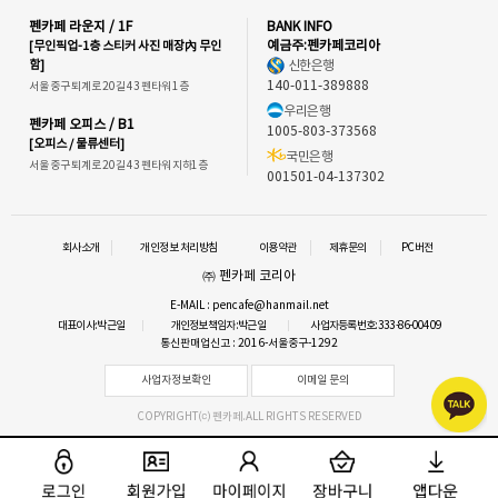
펜카페 라운지 / 1F
BANK INFO
[무인픽업-1층 스티커 사진 매장內 무인
예금주:펜카페코리아
함]
신한은행
140-011-389888
서울 중구 퇴계로 20길 43 펜타워 1층
우리은행
펜카페 오피스 / B1
1005-803-373568
[오피스 / 물류센터]
국민은행
서울 중구 퇴계로 20길 43 펜타워 지하1층
001501-04-137302
회사소개
개인정보 처리방침
이용약관
제휴문의
PC버전
㈜ 펜카페 코리아
E-MAIL : pencafe@hanmail.net
대표이사:박근일
개인정보책임자:박근일
사업자등록번호:333-86-00409
통신판매업신고 : 2016-서울중구-1292
사업자정보확인
이메일 문의
COPYRIGHT⒞ 펜카페.ALL RIGHTS RESERVED