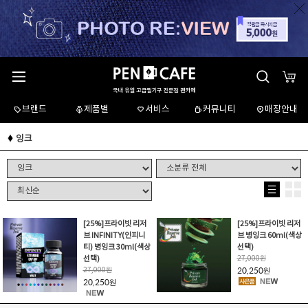
브랜드
제품별
서비스
커뮤니티
매장안내
잉크
[25%]프라이빗 리저
[25%]프라이빗 리저
브 INFINITY(인피니
브 병잉크 60ml(색상
티) 병잉크 30ml(색상
선택)
선택)
27,000
원
27,000
원
20,250
원
20,250
원