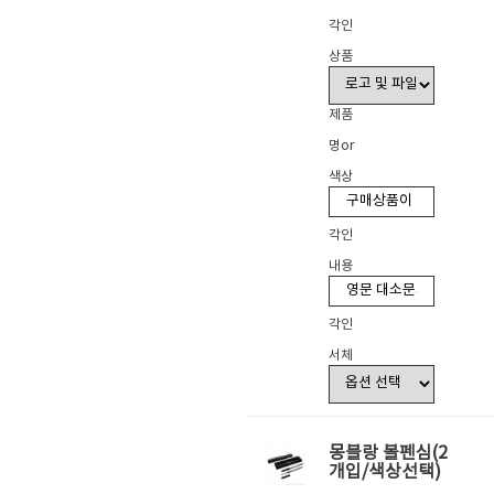
각인
상품
제품
명or
색상
각인
내용
각인
서체
몽블랑 볼펜심(2
개입/색상선택)