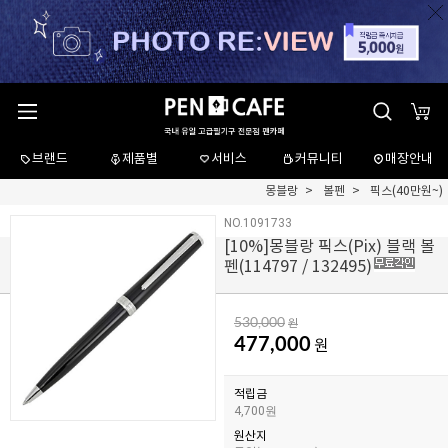
브랜드
제품별
서비스
커뮤니티
매장안내
몽블랑
볼펜
픽스(40만원~)
NO.1091733
[
10
%]몽블랑 픽스(Pix) 블랙 볼
펜(114797 / 132495)
530,000
원
477,000
원
적립금
4,700원
원산지