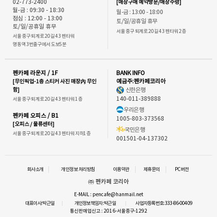
02-773-2400
[매장구매 예약방문/매장수령]
월-금 : 09:30 - 18:30
월-금 : 13:00 - 18:00
점심 : 12:00 - 13:00
토/일/공휴일 휴무
토/일/공휴일 휴무
서울 중구 퇴계로 20길 43 펜타워 2층
서울 중구 퇴계로 20길 43 펜타워
명동역 3번출구에서 도보5분
펜카페 라운지 / 1F
BANK INFO
[무인픽업-1층 스티커 사진 매장內 무인
예금주:펜카페코리아
함]
신한은행
140-011-389888
서울 중구 퇴계로 20길 43 펜타워 1층
우리은행
펜카페 오피스 / B1
1005-803-373568
[오피스 / 물류센터]
국민은행
서울 중구 퇴계로 20길 43 펜타워 지하1층
001501-04-137302
회사소개
개인정보 처리방침
이용약관
제휴문의
PC버전
㈜ 펜카페 코리아
E-MAIL : pencafe@hanmail.net
대표이사:박근일
개인정보책임자:박근일
사업자등록번호:333-86-00409
통신판매업신고 : 2016-서울중구-1292