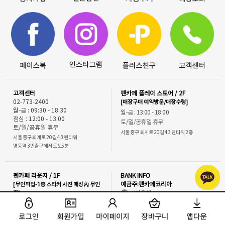
고객센터
펜카페 플레이 스토어 / 2F
02-773-2400
[매장구매 예약방문/매장수령]
월-금 : 09:30 - 18:30
월-금 : 13:00 - 18:00
점심 : 12:00 - 13:00
토/일/공휴일 휴무
토/일/공휴일 휴무
서울 중구 퇴계로 20길 43 펜타워 2층
서울 중구 퇴계로 20길 43 펜타워
명동역 3번출구에서 도보5분
펜카페 라운지 / 1F
BANK INFO
[무인픽업-1층 스티커 사진 매장內 무인
예금주:펜카페코리아
함]
신한은행
140-011-389888
서울 중구 퇴계로 20길 43 펜타워 1층
우리은행
펜카페 오피스 / B1
1005-803-373568