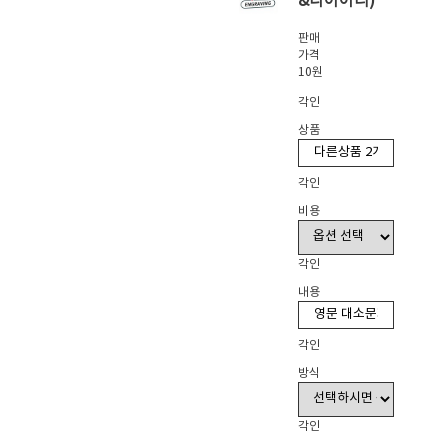
&다이어리)
판매
가격
10원
각인
상품
각인
비용
각인
내용
각인
방식
각인