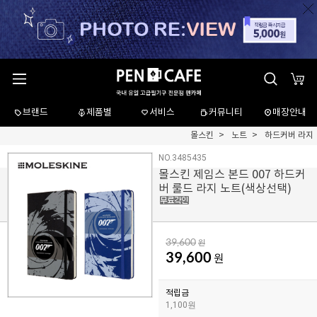
브랜드
제품별
서비스
커뮤니티
매장안내
몰스킨
노트
하드커버 라지
NO.3485435
몰스킨 제임스 본드 007 하드커
버 룰드 라지 노트(색상선택)
39,600
원
39,600
원
적립금
1,100원