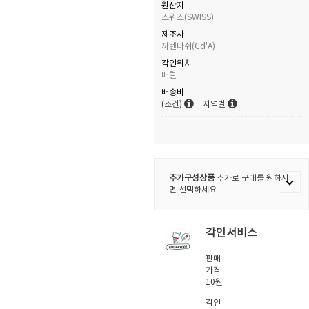
원산지
스위스(SWISS)
제조사
까렌다쉬(Cd'A)
각인위치
배럴
배송비
(조건)
지역별
추가구성상품
추가로 구매를 원하시
면 선택하세요
각인서비스
판매
가격
10원
각인