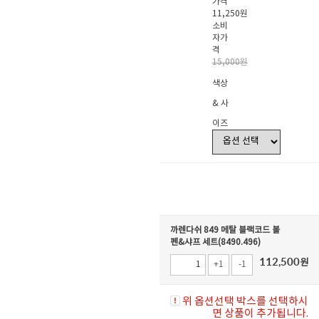
가격
11,250원
소비
자가
격
15,000원
색상
& 사
이즈
까렌다쉬 849 메탈 블랙코드 볼
펜&샤프 세트(8490.496)
112,500
원
+1
-1
위 옵션선택 박스를 선택하시
면 상품이 추가됩니다.