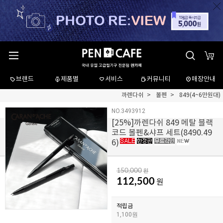
브랜드
제품별
서비스
커뮤니티
매장안내
까렌다쉬
볼펜
849(4~6만원대)
NO.3493912
[
25
%]까렌다쉬 849 메탈 블랙
코드 볼펜&샤프 세트(8490.49
6)
150,000
원
112,500
원
적립금
1,100원