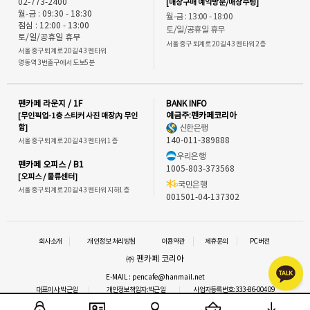
02-773-2400
[매장구매 예약방문/매장수령]
월-금 : 09:30 - 18:30
월-금 : 13:00 - 18:00
점심 : 12:00 - 13:00
토/일/공휴일 휴무
토/일/공휴일 휴무
서울 중구 퇴계로 20길 43 펜타워 2층
서울 중구 퇴계로 20길 43 펜타워
명동역 3번출구에서 도보5분
펜카페 라운지 / 1F
BANK INFO
[무인픽업-1층 스티커 사진 매장內 무인
예금주:펜카페코리아
함]
신한은행
140-011-389888
서울 중구 퇴계로 20길 43 펜타워 1층
우리은행
펜카페 오피스 / B1
1005-803-373568
[오피스 / 물류센터]
국민은행
서울 중구 퇴계로 20길 43 펜타워 지하1층
001501-04-137302
회사소개
개인정보 처리방침
이용약관
제휴문의
PC버전
㈜ 펜카페 코리아
E-MAIL : pencafe@hanmail.net
대표이사:박근일
개인정보책임자:박근일
사업자등록번호:333-86-00409
통신판매업신고 : 2016-서울중구-1292