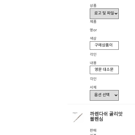
상품
제품
명or
색상
각인
내용
각인
서체
까렌다쉬 골리앗
볼펜심
판매