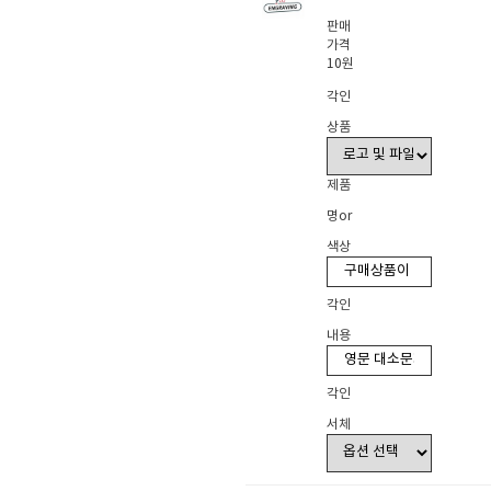
판매
가격
10원
각인
상품
제품
명or
색상
각인
내용
각인
서체