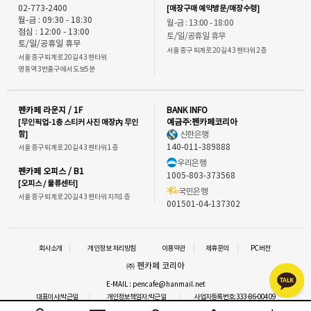
02-773-2400
[매장구매 예약방문/매장수령]
월-금 : 09:30 - 18:30
월-금 : 13:00 - 18:00
점심 : 12:00 - 13:00
토/일/공휴일 휴무
토/일/공휴일 휴무
서울 중구 퇴계로 20길 43 펜타워 2층
서울 중구 퇴계로 20길 43 펜타워
명동역 3번출구에서 도보5분
펜카페 라운지 / 1F
BANK INFO
[무인픽업-1층 스티커 사진 매장內 무인
예금주:펜카페코리아
함]
신한은행
140-011-389888
서울 중구 퇴계로 20길 43 펜타워 1층
우리은행
펜카페 오피스 / B1
1005-803-373568
[오피스 / 물류센터]
국민은행
서울 중구 퇴계로 20길 43 펜타워 지하1층
001501-04-137302
회사소개
개인정보 처리방침
이용약관
제휴문의
PC버전
㈜ 펜카페 코리아
E-MAIL : pencafe@hanmail.net
대표이사:박근일
개인정보책임자:박근일
사업자등록번호:333-86-00409
통신판매업신고 : 2016-서울중구-1292