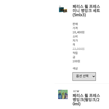
페리스 휠 프레스
미니 병잉크 세트
(5mlx3)
판매
가격
18,400원
소비
자가
격
23,000원
적립
금
100원
색상
페리스 휠 프레스
병잉크(펄잉크/2
0ml)