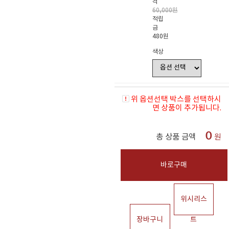
격
60,000원
적립
금
480원
색상
위 옵션선택 박스를 선택하시
면 상품이 추가됩니다.
0
총 상품 금액
원
바로구매
위시리스
장바구니
트