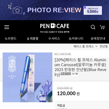
브랜드
제품별
서비스
커뮤니티
매장안내
페리스 휠 프레스
만년필
NO.3493940
[
20
%]페리스 휠 프레스 Alumin
um Carousel(알루미늄 카루셀)
2025 한정판 만년필(Blue Reve
lry)
150,000
원
120,000
원
적립금