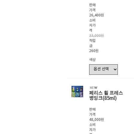
판매
가격
26,400원
소비
자가
격
33,000원
적립
금
260원
색상
페리스 휠 프레스
병잉크(85ml)
판매
가격
48,000원
소비
자가