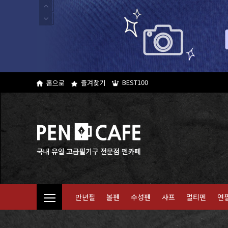
BEST100
홈으로
즐겨찾기
만년필
볼펜
수성펜
샤프
멀티펜
연