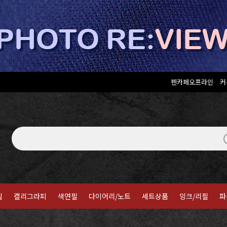
펜카페오프라인
커
필
캘리그라피
색연필
다이어리/노트
세트상품
잉크/리필
파