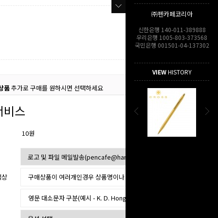
㈜펜카페코리아
신한은행 140-011-389888
우리은행 1005-803-373568
국민은행 001501-04-137302
VIEW
HISTORY
상품
추가로 구매를 원하시면 선택하세요
서비스
10원
색상