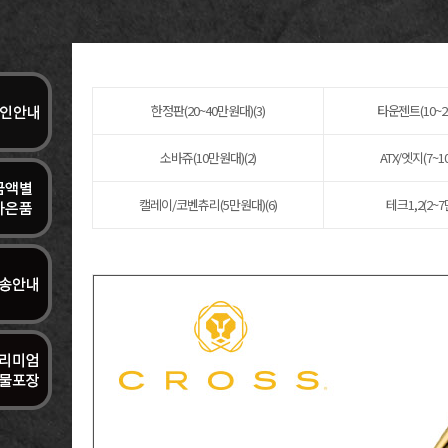
한정판(20~40만원대)(3)
타운젠트(10~2
소바쥬(10만원대)(2)
ATX/엣지(7~1
캘레이/코벤츄리(5만원대)(6)
테크1,2(2~7