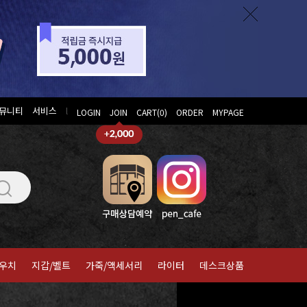
뮤니티
서비스
l
LOGIN
JOIN
CART(
0
)
ORDER
MYPAGE
우치
지갑/벨트
가죽/액세서리
라이터
데스크상품