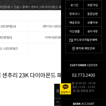
로그인
회원가입
20만원대)
> 크로스 클래식 센추리 23K 다이아몬드 패턴 볼펜(0082-167)
장바구니
질문답변
배송조회
상품리뷰
20만원대)(16)
센추리(4~20만원대)(12)
각인샘플
공지사항
9만원대)(4)
비버리(6만원대)(3)
카드무이자할부혜택
~10만원대)(7)
펜카페 매장안내
CUSTOMER
CENTER
 센추리 23K 다이아몬드 패턴 볼펜
02.773.2400
월-금 09:30 - 18:30
점심 12:00 - 13:00
토/일/공휴일 휴무
BANK
ACCOUNT