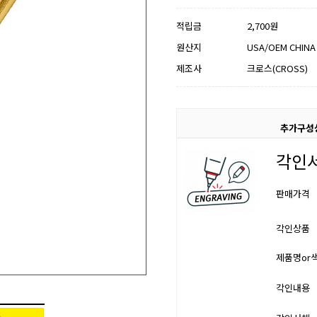
적립금
2,700원
원산지
USA/OEM CHINA
제조사
크로스(CROSS)
추가구성
각인
판매가격
각인상품
제품명or
각인내용