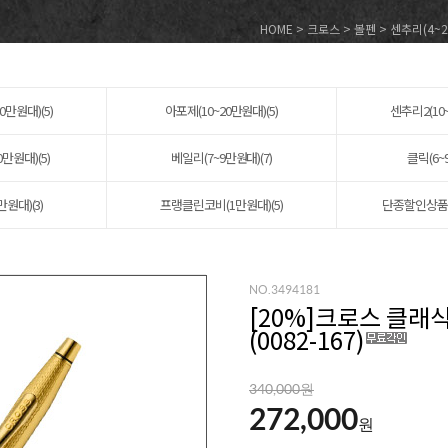
HOME
>
크로스
>
볼펜
>
센추리(4~
0만원대)(5)
아포제(10~20만원대)(5)
센추리2(10~
0만원대)(5)
베일리(7~9만원대)(7)
클릭(6~
만원대)(3)
프랭클린코비(1만원대)(5)
단종할인상품(1
NO.3494181
[
20
%]크로스 클래식
(0082-167)
340,000원
272,000
원