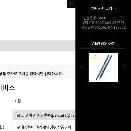
㈜펜카페코리아
신한은행 140-011-389888
우리은행 1005-803-373568
국민은행 001501-04-137302
VIEW
HISTORY
상품
추가로 구매를 원하시면 선택하세요
서비스
10원
색상