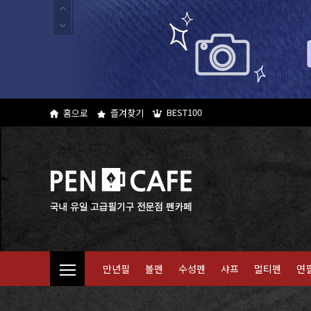
BEST100
홈으로
즐겨찾기
만년필
볼펜
수성펜
샤프
멀티펜
연