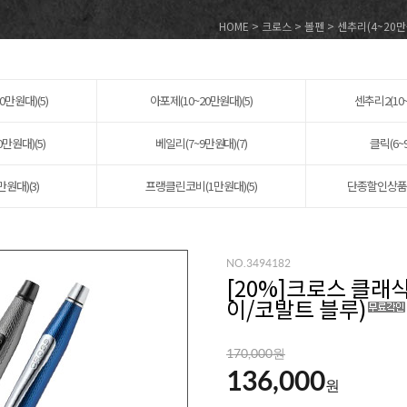
HOME
>
크로스
>
볼펜
>
센추리(4~20만
0만원대)(5)
아포제(10~20만원대)(5)
센추리2(10~
0만원대)(5)
베일리(7~9만원대)(7)
클릭(6~
만원대)(3)
프랭클린코비(1만원대)(5)
단종할인상품(1
NO.3494182
[
20
%]크로스 클래식
이/코발트 블루)
170,000원
136,000
원