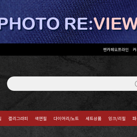
펜카페오프라인
커
필
캘리그라피
색연필
다이어리/노트
세트상품
잉크/리필
파