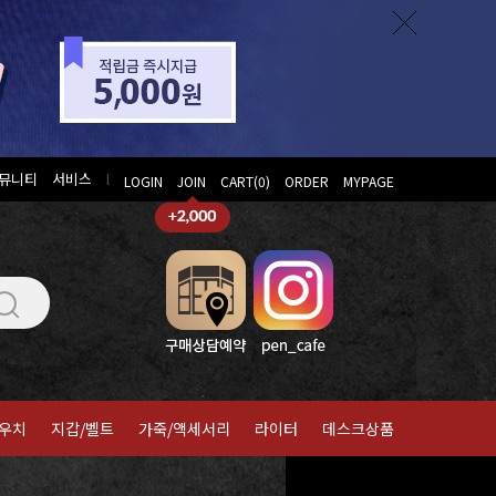
뮤니티
서비스
l
LOGIN
JOIN
CART(
0
)
ORDER
MYPAGE
우치
지갑/벨트
가죽/액세서리
라이터
데스크상품