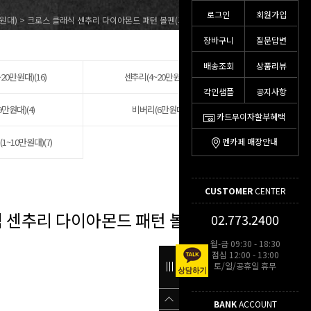
로그인
회원가입
원대)
> 크로스 클래식 센추리 다이아몬드 패턴 볼펜(그레이/코발트 블루)
장바구니
질문답변
배송조회
상품리뷰
20만원대)(16)
센추리(4~20만원대)(12)
각인샘플
공지사항
9만원대)(4)
비버리(6만원대)(3)
카드무이자할부혜택
~10만원대)(7)
펜카페 매장안내
CUSTOMER
CENTER
 센추리 다이아몬드 패턴 볼펜(그레
02.773.2400
월-금 09:30 - 18:30
점심 12:00 - 13:00
토/일/공휴일 휴무
BANK
ACCOUNT