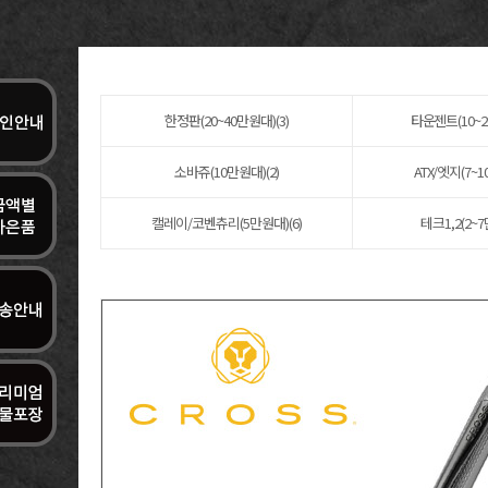
한정판(20~40만원대)(3)
타운젠트(10~2
소바쥬(10만원대)(2)
ATX/엣지(7~1
캘레이/코벤츄리(5만원대)(6)
테크1,2(2~7