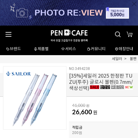
브랜드
제품별
서비스
커뮤니티
매장안내
세일러
볼펜
NO.3494238
[
35
%]세일러 2025 한정판 TU
ZU(투주) 글로시 볼펜(0.7mm/
색상선택)
41,000
원
26,600
원
적립금
200원