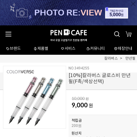
브랜드
제품별
서비스
커뮤니티
매장안내
칼라버스
만년필
NO.3494255
[
10
%]칼라버스 글로스비 만년
필(F촉/색상선택)
10,000
원
9,000
원
적립금
200원
원산지