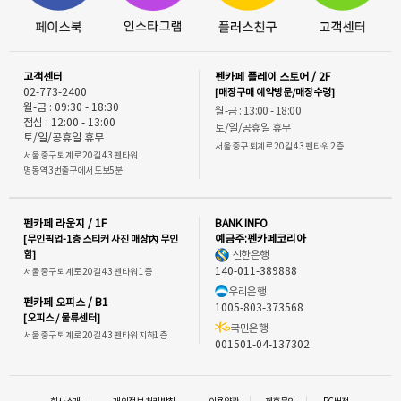
고객센터
펜카페 플레이 스토어 / 2F
02-773-2400
[매장구매 예약방문/매장수령]
월-금 : 09:30 - 18:30
월-금 : 13:00 - 18:00
점심 : 12:00 - 13:00
토/일/공휴일 휴무
토/일/공휴일 휴무
서울 중구 퇴계로 20길 43 펜타워 2층
서울 중구 퇴계로 20길 43 펜타워
명동역 3번출구에서 도보5분
펜카페 라운지 / 1F
BANK INFO
[무인픽업-1층 스티커 사진 매장內 무인
예금주:펜카페코리아
함]
신한은행
140-011-389888
서울 중구 퇴계로 20길 43 펜타워 1층
우리은행
펜카페 오피스 / B1
1005-803-373568
[오피스 / 물류센터]
국민은행
서울 중구 퇴계로 20길 43 펜타워 지하1층
001501-04-137302