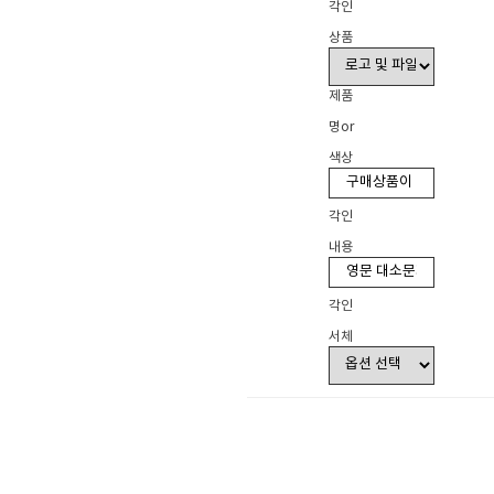
각인
상품
제품
명or
색상
각인
내용
각인
서체