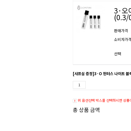
3·오
(0.3/
판매가격
소비자가
선택
[샤프심 증정]3·O 헌터스 나이트 블랙
위 옵션선택 박스를 선택하시면 상품
총 상품 금액