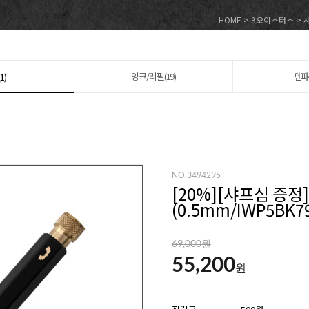
HOME
>
3오이스터스
>
잉크/리필(19)
펜파
1)
NO.3494295
[
20
%][샤프심 증정
(0.5mm/IWP5BK7
69,000원
55,200
원