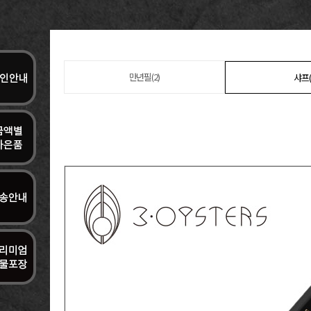
만년필(2)
샤프(