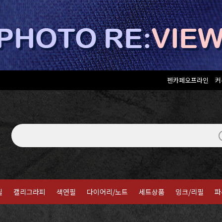
펜카페오프라인
커
필
캘리그라피
색연필
다이어리/노트
세트상품
잉크/리필
파