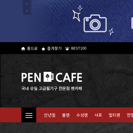
BEST100
홈으로
즐겨찾기
만년필
볼펜
수성펜
샤프
멀티펜
연