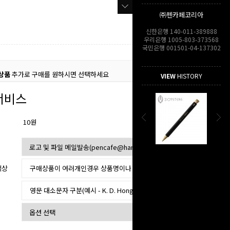
㈜펜카페코리아
신한은행 140-011-389888
우리은행 1005-803-373568
국민은행 001501-04-137302
상품
추가로 구매를 원하시면 선택하세요
VIEW
HISTORY
서비스
10원
색상