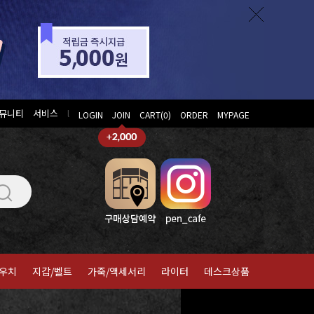
뮤니티
서비스
l
LOGIN
JOIN
CART(
0
)
ORDER
MYPAGE
우치
지갑/벨트
가죽/액세서리
라이터
데스크상품