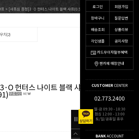
로그인
회원가입
샤프
> [샤프심 증정]3·O 헌터스 나이트 블랙 샤프(0.5mm/IWP5BK791)
장바구니
질문답변
배송조회
상품리뷰
우치(2)
각인샘플
공지사항
카드무이자할부혜택
펜카페 매장안내
]3·O 헌터스 나이트 블랙 샤프
CUSTOMER
CENTER
91)
02.773.2400
월-금 09:30 - 18:30
점심 12:00 - 13:00
토/일/공휴일 휴무
BANK
ACCOUNT