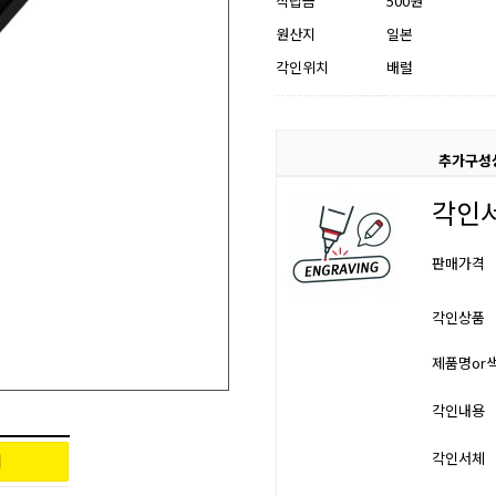
적립금
500원
원산지
일본
각인위치
배럴
추가구성
각인
판매가격
각인상품
제품명or
각인내용
각인서체