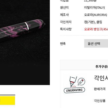
적립금
11,300원
원산지
이탈리아(ITALY)
제조사
오로라(AURORA)
각인위치
캡(기본), 클립
특이사항
오로라 병잉크(45ml
펜촉
추가구성
각인
판매가격
각인상품