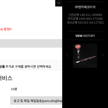
㈜펜카페코리아
신한은행 140-011-389888
우리은행 1005-803-373568
국민은행 001501-04-137302
) 증정!!!
VIEW
HISTORY
상품
추가로 구매를 원하시면 선택하세요
서비스
10원