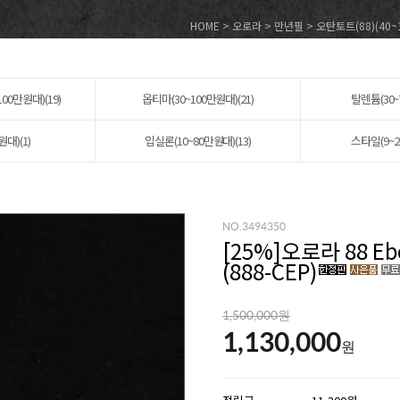
HOME
>
오로라
>
만년필
>
오탄토트(88)(40
100만원대)(19)
옵티마(30~100만원대)(21)
탈렌튬(30~
원대)(1)
입실론(10~80만원대)(13)
스타일(9~2
NO.3494350
[
25
%]오로라 88 E
(888-CEP)
1,500,000원
1,130,000
원