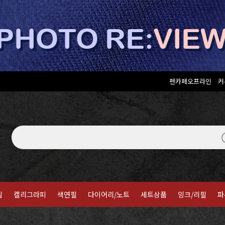
펜카페오프라인
커
필
캘리그라피
색연필
다이어리/노트
세트상품
잉크/리필
파