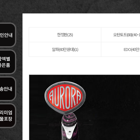
한정판(25)
오탄토트(88)(40~
알파(60만원대)(1)
EDO(40만