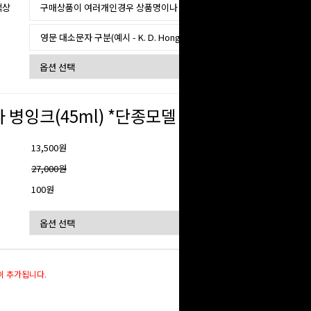
색상
 병잉크(45ml) *단종모델
13,500원
격
27,000원
100원
이 추가됩니다.