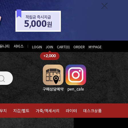
뮤니티
서비스
l
LOGIN
JOIN
CART(
0
)
ORDER
MYPAGE
우치
지갑/벨트
가죽/액세서리
라이터
데스크상품