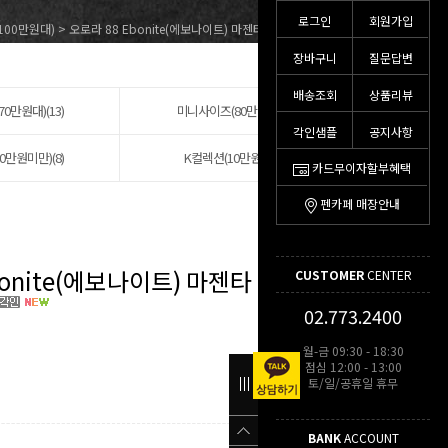
로그인
회원가입
~100만원대)
> 오로라 88 Ebonite(에보나이트) 마젠타 만년필(888-CEP)
장바구니
질문답변
배송조회
상품리뷰
70만원대)(13)
미니사이즈(80만원대)(1)
각인샘플
공지사항
0만원미만)(8)
K컬렉션(10만원미만)
카드무이자할부혜택
펜카페 매장안내
bonite(에보나이트) 마젠타 만년필
CUSTOMER
CENTER
02.773.2400
월-금 09:30 - 18:30
점심 12:00 - 13:00
토/일/공휴일 휴무
BANK
ACCOUNT