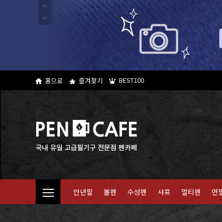
BEST100
홈으로
즐겨찾기
만년필
볼펜
수성펜
샤프
멀티펜
연