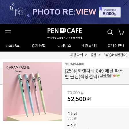
브랜드
제품별
서비스
커뮤니티
매장안내
까렌다쉬
볼펜
849(4~6만원대)
NO.3494400
[
25
%]까렌다쉬 849 메탈 파스
텔 볼펜(색상선택)
70,000
원
52,500
원
적립금
500원
원산지