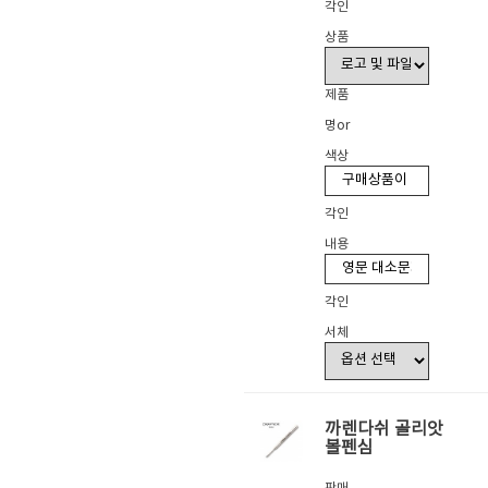
각인
상품
제품
명or
색상
각인
내용
각인
서체
까렌다쉬 골리앗
볼펜심