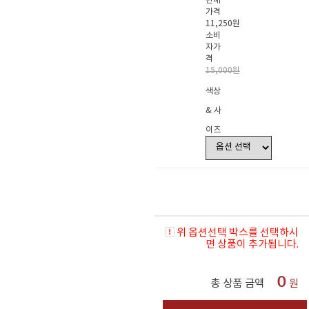
판매
가격
11,250원
소비
자가
격
15,000원
색상
& 사
이즈
위 옵션선택 박스를 선택하시
면 상품이 추가됩니다.
0
총 상품 금액
원