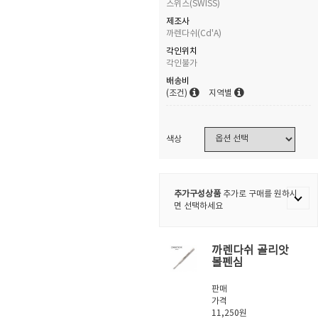
스위스(SWISS)
제조사
까렌다쉬(Cd'A)
각인위치
각인불가
배송비
(조건)
지역별
색상
추가구성상품
추가로 구매를 원하시
면 선택하세요
까렌다쉬 골리앗
볼펜심
판매
가격
11,250원