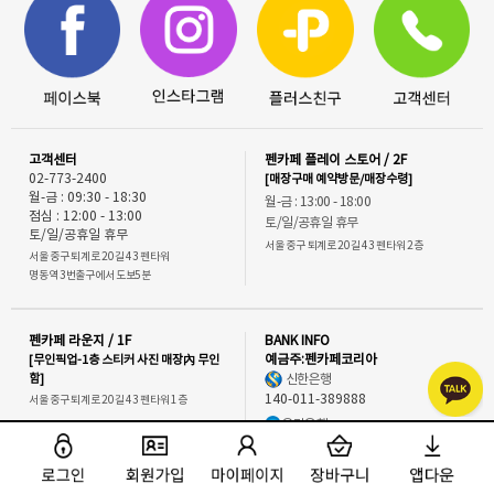
고객센터
펜카페 플레이 스토어 / 2F
02-773-2400
[매장구매 예약방문/매장수령]
월-금 : 09:30 - 18:30
월-금 : 13:00 - 18:00
점심 : 12:00 - 13:00
토/일/공휴일 휴무
토/일/공휴일 휴무
서울 중구 퇴계로 20길 43 펜타워 2층
서울 중구 퇴계로 20길 43 펜타워
명동역 3번출구에서 도보5분
펜카페 라운지 / 1F
BANK INFO
[무인픽업-1층 스티커 사진 매장內 무인
예금주:펜카페코리아
함]
신한은행
140-011-389888
서울 중구 퇴계로 20길 43 펜타워 1층
우리은행
펜카페 오피스 / B1
1005-803-373568
[오피스 / 물류센터]
국민은행
서울 중구 퇴계로 20길 43 펜타워 지하1층
001501-04-137302