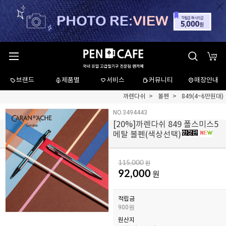
브랜드
제품별
서비스
커뮤니티
매장안내
까렌다쉬
볼펜
849(4~6만원대)
NO.3494443
[
20
%]까렌다쉬 849 폴스미스5
메탈 볼펜(색상선택)
115,000
원
92,000
원
적립금
900원
원산지