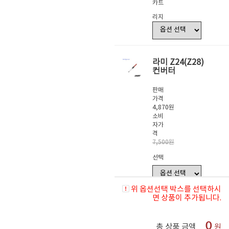
카트
리지
라미 Z24(Z28)
컨버터
판매
가격
4,870원
소비
자가
격
7,500원
선택
위 옵션선택 박스를 선택하시
면 상품이 추가됩니다.
0
총 상품 금액
원