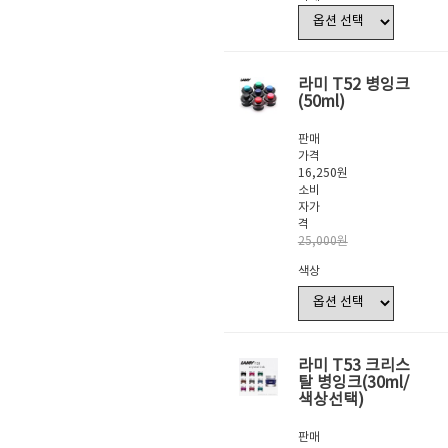
라미 T52 병잉크
(50ml)
판매
가격
16,250원
소비
자가
격
25,000원
색상
라미 T53 크리스
탈 병잉크(30ml/
색상선택)
판매