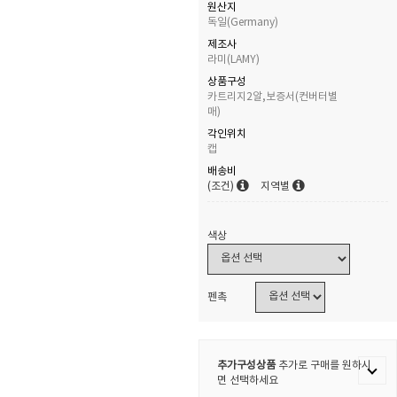
원산지
독일(Germany)
제조사
라미(LAMY)
상품구성
카트리지2알,보증서(컨버터별
매)
각인위치
캡
배송비
(조건)
지역별
색상
펜촉
추가구성상품
추가로 구매를 원하시
면 선택하세요