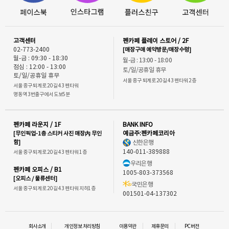
고객센터
펜카페 플레이 스토어 / 2F
02-773-2400
[매장구매 예약방문/매장수령]
월-금 : 09:30 - 18:30
월-금 : 13:00 - 18:00
점심 : 12:00 - 13:00
토/일/공휴일 휴무
토/일/공휴일 휴무
서울 중구 퇴계로 20길 43 펜타워 2층
서울 중구 퇴계로 20길 43 펜타워
명동역 3번출구에서 도보5분
펜카페 라운지 / 1F
BANK INFO
[무인픽업-1층 스티커 사진 매장內 무인
예금주:펜카페코리아
함]
신한은행
140-011-389888
서울 중구 퇴계로 20길 43 펜타워 1층
우리은행
펜카페 오피스 / B1
1005-803-373568
[오피스 / 물류센터]
국민은행
서울 중구 퇴계로 20길 43 펜타워 지하1층
001501-04-137302
회사소개
개인정보 처리방침
이용약관
제휴문의
PC버전