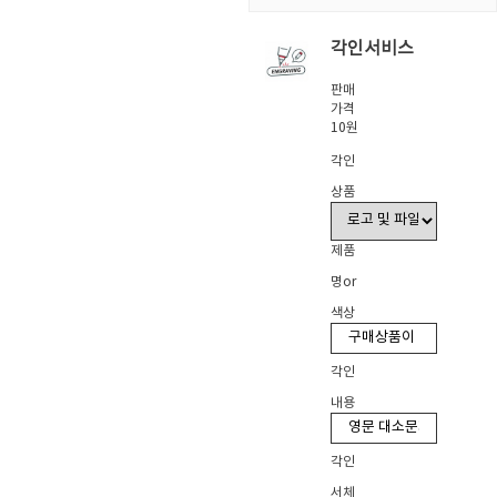
각인서비스
판매
가격
10원
각인
상품
제품
명or
색상
각인
내용
각인
서체