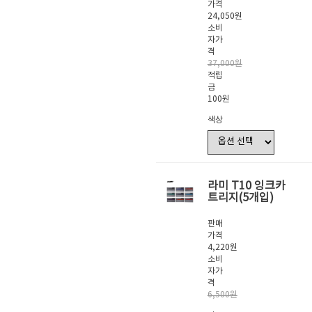
가격
24,050원
소비
자가
격
37,000원
적립
금
100원
색상
라미 T10 잉크카
트리지(5개입)
판매
가격
4,220원
소비
자가
격
6,500원