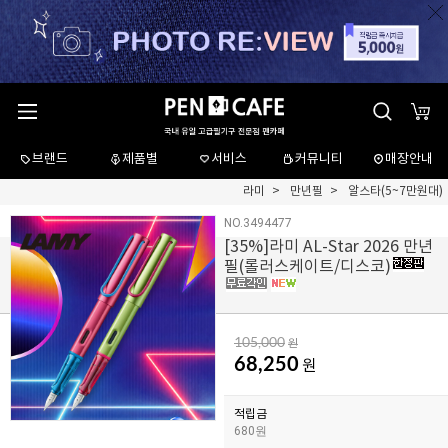
브랜드
제품별
서비스
커뮤니티
매장안내
라미
만년필
알스타(5~7만원대)
NO.3494477
[
35
%]라미 AL-Star 2026 만년
필(롤러스케이트/디스코)
105,000
원
68,250
원
적립금
680원