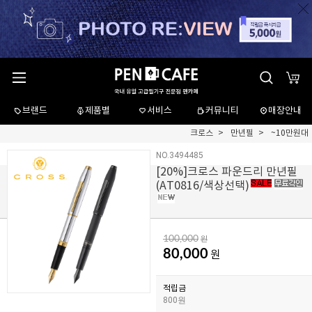
브랜드
제품별
서비스
커뮤니티
매장안내
크로스
만년필
~10만원대
NO.3494485
[
20
%]크로스 파운드리 만년필
(AT0816/색상선택)
100,000
원
80,000
원
적립금
800원