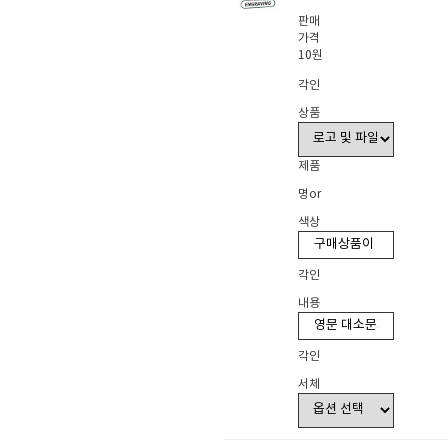
판매
가격
10원
각인
상품
제품
명or
색상
각인
내용
각인
서체