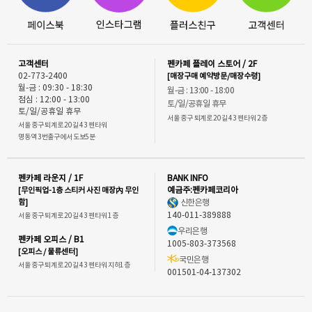
고객센터
펜카페 플레이 스토어 / 2F
02-773-2400
[매장구매 예약방문/매장수령]
월-금 : 09:30 - 18:30
월-금 : 13:00 - 18:00
점심 : 12:00 - 13:00
토/일/공휴일 휴무
토/일/공휴일 휴무
서울 중구 퇴계로 20길 43 펜타워 2층
서울 중구 퇴계로 20길 43 펜타워
명동역 3번출구에서 도보5분
펜카페 라운지 / 1F
BANK INFO
[무인픽업-1층 스티커 사진 매장內 무인
예금주:펜카페코리아
함]
신한은행
140-011-389888
서울 중구 퇴계로 20길 43 펜타워 1층
우리은행
펜카페 오피스 / B1
1005-803-373568
[오피스 / 물류센터]
국민은행
서울 중구 퇴계로 20길 43 펜타워 지하1층
001501-04-137302