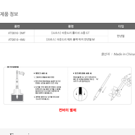
컨버터 별매