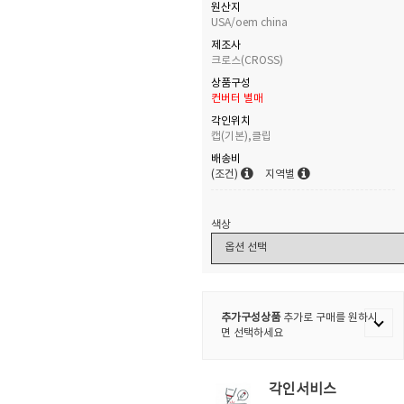
원산지
USA/oem china
제조사
크로스(CROSS)
상품구성
컨버터 별매
각인위치
캡(기본),클립
배송비
(조건)
지역별
색상
추가구성상품
추가로 구매를 원하시
면 선택하세요
각인서비스