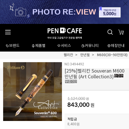
브랜드
제품별
서비스
커뮤니티
매장안내
펠리칸
만년필
M600(30~90만원대)
NO.3494492
[
25
%]펠리칸 Souveran M600
만년필 (Art Collection3)
1,124,000
원
843,000
원
적립금
8,400원