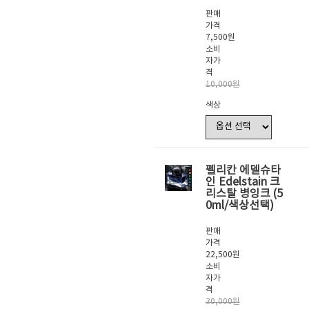
판매
가격
7,500원
소비
자가
격
10,000원
색상
펠리칸 에델슈타
인 Edelstain 크
리스탈 병잉크 (5
0ml/색상선택)
판매
가격
22,500원
소비
자가
격
30,000원