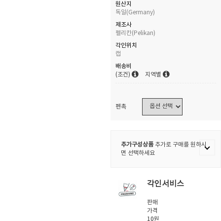
원산지
독일(Germany)
제조사
펠리칸(Pelikan)
각인위치
캡
배송비
(조건)
지역별
펜촉
추가구성상품
추가로 구매를 원하시
면 선택하세요
각인서비스
판매
가격
10원