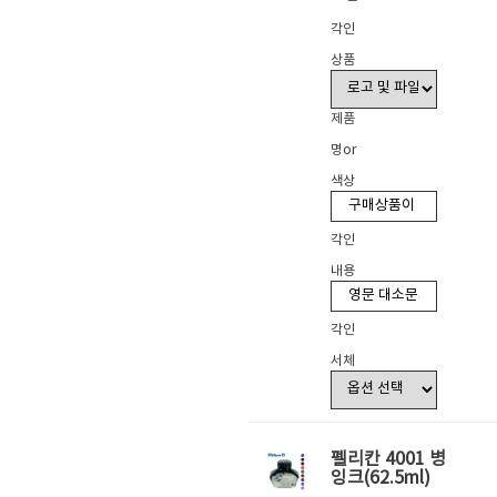
각인
상품
제품
명or
색상
각인
내용
각인
서체
펠리칸 4001 병
잉크(62.5ml)