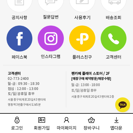
고객센터
펜카페 플레이 스토어 / 2F
02-773-2400
[매장구매 예약방문/매장수령]
월-금 : 09:30 - 18:30
월-금 : 13:00 - 18:00
점심 : 12:00 - 13:00
토/일/공휴일 휴무
토/일/공휴일 휴무
서울 중구 퇴계로 20길 43 펜타워 2층
서울 중구 퇴계로 20길 43 펜타워
명동역 3번출구에서 도보5분
펜카페 라운지 / 1F
BANK INFO
[무인픽업-1층 스티커 사진 매장內 무인
예금주:펜카페코리아
함]
신한은행