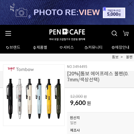
브랜드
제품별
서비스
커뮤니티
매장안내
톰보
볼펜
NO.3494495
[
20
%]톰보 에어프레스 볼펜(0.
7mm/색상선택)
12,000
원
9,600
원
원산지
일본
제조사