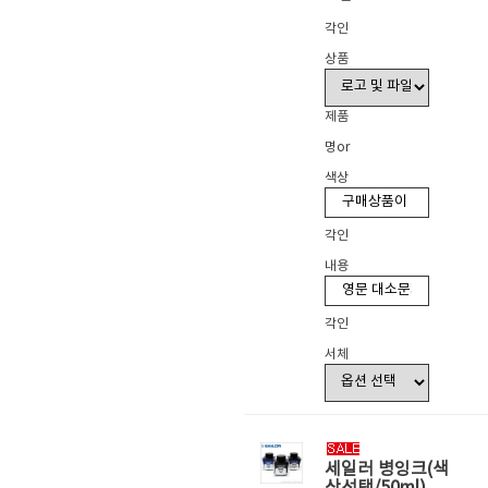
각인
상품
제품
명or
색상
각인
내용
각인
서체
세일러 병잉크(색
상선택/50ml)