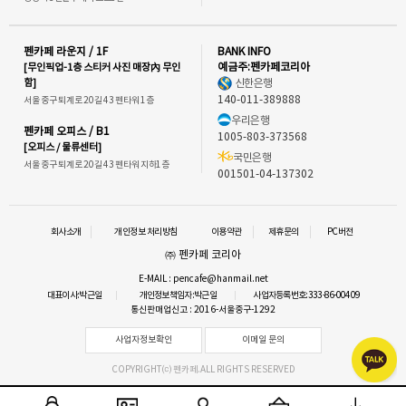
펜카페 라운지 / 1F
BANK INFO
[무인픽업-1층 스티커 사진 매장內 무인
예금주:펜카페코리아
함]
신한은행
140-011-389888
서울 중구 퇴계로 20길 43 펜타워 1층
우리은행
펜카페 오피스 / B1
1005-803-373568
[오피스 / 물류센터]
국민은행
서울 중구 퇴계로 20길 43 펜타워 지하1층
001501-04-137302
회사소개
개인정보 처리방침
이용약관
제휴문의
PC버전
㈜ 펜카페 코리아
E-MAIL : pencafe@hanmail.net
대표이사:박근일
개인정보책임자:박근일
사업자등록번호:333-86-00409
통신판매업신고 : 2016-서울중구-1292
사업자정보확인
이메일 문의
COPYRIGHT⒞ 펜카페.ALL RIGHTS RESERVED