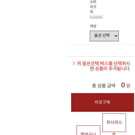
소비
자가
격
9,000원
색상
위 옵션선택 박스를 선택하시
면 상품이 추가됩니다.
0
총 상품 금액
원
바로구매
위시리스
장바구니
트