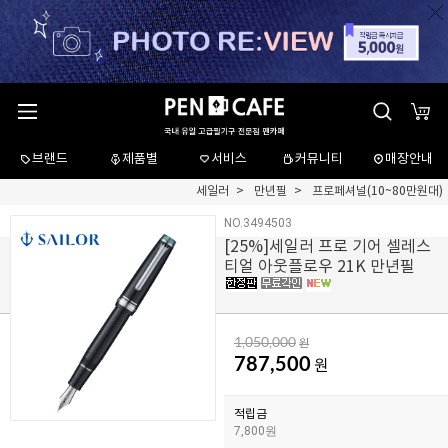
브랜드
제품별
서비스
커뮤니티
매장안내
세일러
만년필
프로페셔널(10~80만원대)
NO.3494503
[
25
%]세일러 프로 기어 셀레스
티얼 아웃플로우 21K 만년필
1,050,000
원
787,500
원
적립금
7,800원