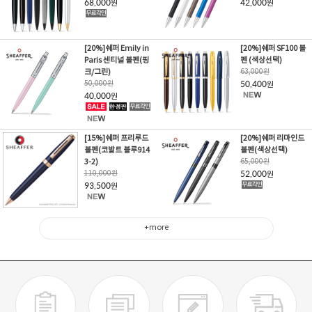
68,000
42,000
원
원
[20%]쉐퍼 Emily in
[20%]쉐퍼 SF100 볼
Paris 센티널 볼펜(핑
펜 (색상선택)
크/그린)
63,000
원
50,000
원
50,400
원
40,000
원
[15%]쉐퍼 프리루드
[20%]쉐퍼 리마인드
볼펜(코발트 블루914
볼펜(색상선택)
3-2)
65,000
원
110,000
원
52,000
원
93,500
원
+more