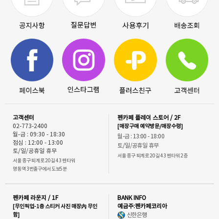
고객센터
펜카페 플레이 스토어 / 2F
02-773-2400
[매장구매 예약방문/매장수령]
월-금 : 09:30 - 18:30
월-금 : 13:00 - 18:00
점심 : 12:00 - 13:00
토/일/공휴일 휴무
토/일/공휴일 휴무
서울 중구 퇴계로 20길 43 펜타워 2층
서울 중구 퇴계로 20길 43 펜타워
명동역 3번출구에서 도보5분
펜카페 라운지 / 1F
BANK INFO
[무인픽업-1층 스티커 사진 매장內 무인
예금주:펜카페코리아
함]
신한은행