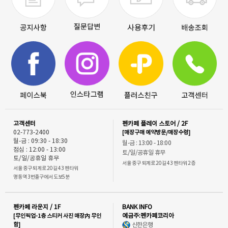
고객센터
펜카페 플레이 스토어 / 2F
02-773-2400
[매장구매 예약방문/매장수령]
월-금 : 09:30 - 18:30
월-금 : 13:00 - 18:00
점심 : 12:00 - 13:00
토/일/공휴일 휴무
토/일/공휴일 휴무
서울 중구 퇴계로 20길 43 펜타워 2층
서울 중구 퇴계로 20길 43 펜타워
명동역 3번출구에서 도보5분
펜카페 라운지 / 1F
BANK INFO
[무인픽업-1층 스티커 사진 매장內 무인
예금주:펜카페코리아
함]
신한은행