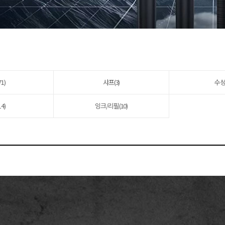
1)
샤프(3)
수성
4)
잉크/리필(10)