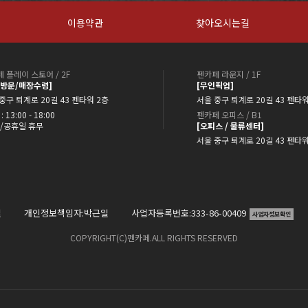
이용약관
찾아오시는길
 플레이 스토어 / 2F
펜카페 라운지 / 1F
약방문/매장수령]
[무인픽업]
중구 퇴계로 20길 43 펜타워 2층
서울 중구 퇴계로 20길 43 펜타워
: 13:00 - 18:00
펜카페 오피스 / B1
/공휴일 휴무
[오피스 / 물류센터]
서울 중구 퇴계로 20길 43 펜타
일
개인정보책임자:박근일
사업자등록번호:333-86-00409
사업자정보확인
COPYRIGHT(C)펜카페.ALL RIGHTS RESERVED