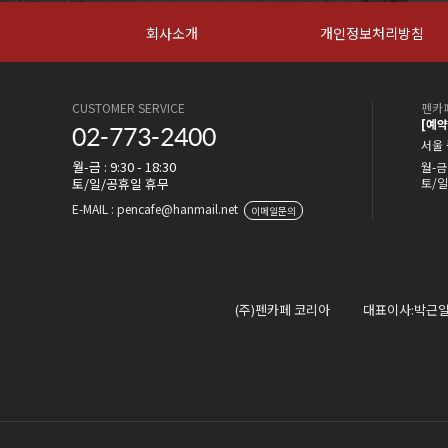
회사소개
개인정보처리방침
CUSTOMER SERVICE
펜카페
[예
02-773-2400
서울 
월-금 : 9:30 - 18:30
월-금 
토/일/공휴일 휴무
토/일
E-MAIL : pencafe@hanmail.net
이메일문의
(주)펜카페 코리아
대표이사:박근