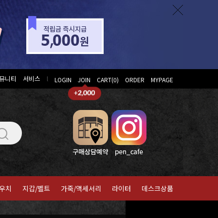
뮤니티
서비스
l
LOGIN
JOIN
CART(
0
)
ORDER
MYPAGE
우치
지갑/벨트
가죽/액세서리
라이터
데스크상품
홈
>
파카
>
멀티펜