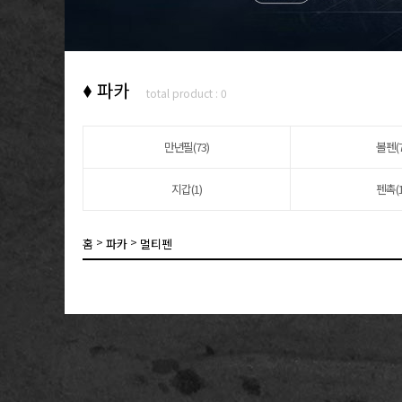
파카
total product : 0
만년필(73)
볼펜(7
지갑(1)
펜촉(1
>
>
홈
파카
멀티펜