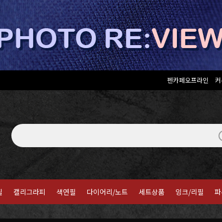
펜카페오프라인
커
필
캘리그라피
색연필
다이어리/노트
세트상품
잉크/리필
파