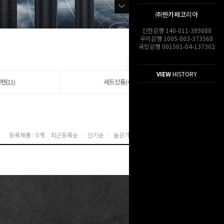
㈜펜카페코리아
신한은행 140-011-389888
우리은행 1005-803-373568
국민은행 001501-04-137302
VIEW
HISTORY
펜(11)
세트상품(4)
등록제품 : 0개
최근등록순 ·
인기순 ·
높은가격순 ·
낮은가격순