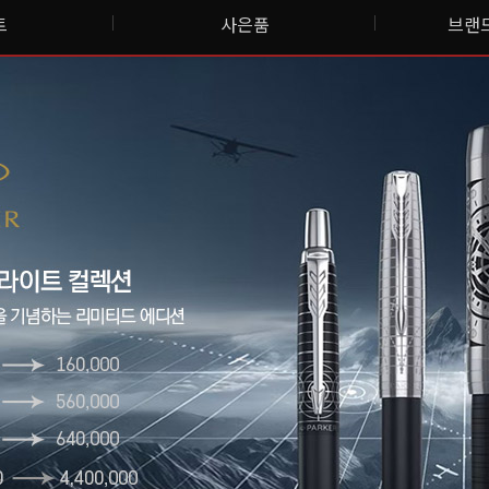
트
사은품
브랜드