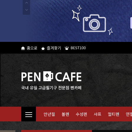
BEST100
홈으로
즐겨찾기
만년필
볼펜
수성펜
샤프
멀티펜
연