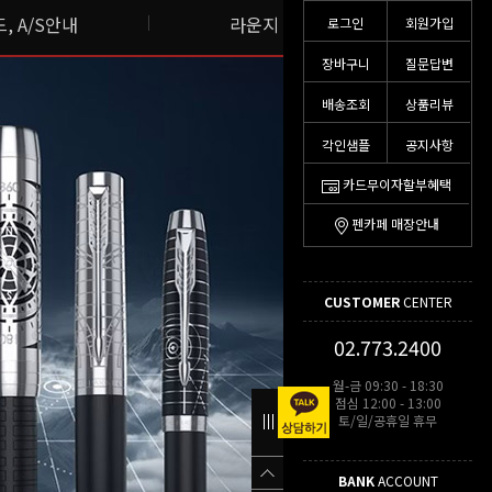
, A/S안내
라운지 스토리
로그인
회원가입
장바구니
질문답변
배송조회
상품리뷰
각인샘플
공지사항
카드무이자할부혜택
펜카페 매장안내
CUSTOMER
CENTER
02.773.2400
월-금 09:30 - 18:30
점심 12:00 - 13:00
토/일/공휴일 휴무
BANK
ACCOUNT