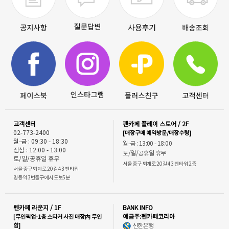
고객센터
펜카페 플레이 스토어 / 2F
02-773-2400
[매장구매 예약방문/매장수령]
월-금 : 09:30 - 18:30
월-금 : 13:00 - 18:00
점심 : 12:00 - 13:00
토/일/공휴일 휴무
토/일/공휴일 휴무
서울 중구 퇴계로 20길 43 펜타워 2층
서울 중구 퇴계로 20길 43 펜타워
명동역 3번출구에서 도보5분
펜카페 라운지 / 1F
BANK INFO
[무인픽업-1층 스티커 사진 매장內 무인
예금주:펜카페코리아
함]
신한은행