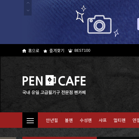
BEST100
홈으로
즐겨찾기
만년필
볼펜
수성펜
샤프
멀티펜
연