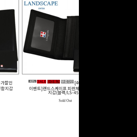
40%
 특가할인
[40% 특가할인
명함지갑
이벤트]랜드스케이프 피렌체 소가죽 명함
지갑(블랙/LS-451)
Sold Out