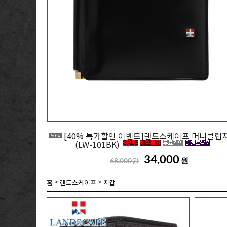
[40% 특가할인 이벤트]랜드스케이프 머니클립
50%
(LW-101BK)
34,000
원
68,000원
>
>
홈
랜드스케이프
지갑