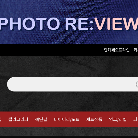
펜카페오프라인
커
필
캘리그라피
색연필
다이어리/노트
세트상품
잉크/리필
파