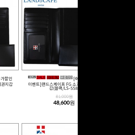
40%
 특가할인
[40% 특가할인
여권지갑
이벤트]랜드스케이프 FG 소가죽 신권장지
갑(블랙/LS-558)
81,000원
48,600원