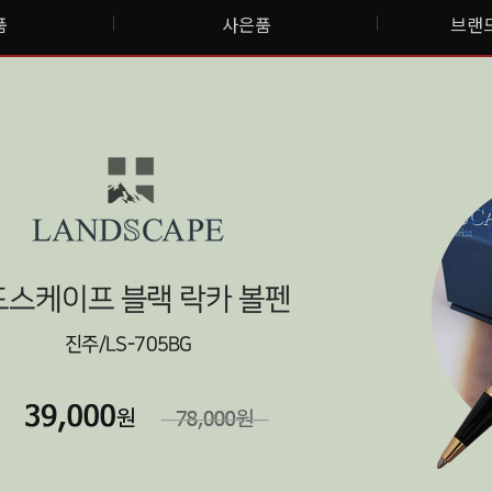
품
사은품
브랜드