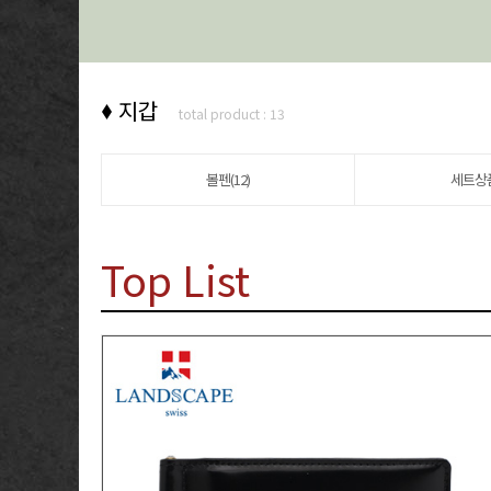
지갑
total product : 13
볼펜(12)
세트상품
Top List