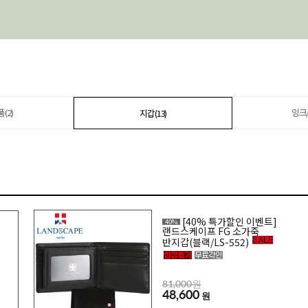
(2)
잉크/
지갑(13)
[40% 특가할인 이벤트]
40%
랜드스케이프 FG 소가죽
반지갑(블랙/LS-552)
81,000원
48,600
원