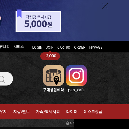
뮤니티
서비스
l
LOGIN
JOIN
CART(
0
)
ORDER
MYPAGE
우치
지갑/벨트
가죽/액세서리
라이터
데스크상품
홈
>
랜드스케이프
>
지갑