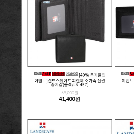
40%
40%
[40% 특가할인
이벤트]랜드스케이프 피렌체 소가죽 신권
이벤트
중지갑(블랙/LS-457)
69,000원
41,400원