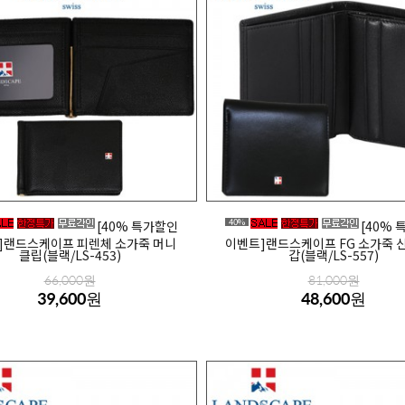
40%
[40% 특가할인
[40%
]랜드스케이프 피렌체 소가죽 머니
이벤트]랜드스케이프 FG 소가죽 
클립(블랙/LS-453)
갑(블랙/LS-557)
66,000원
81,000원
39,600원
48,600원