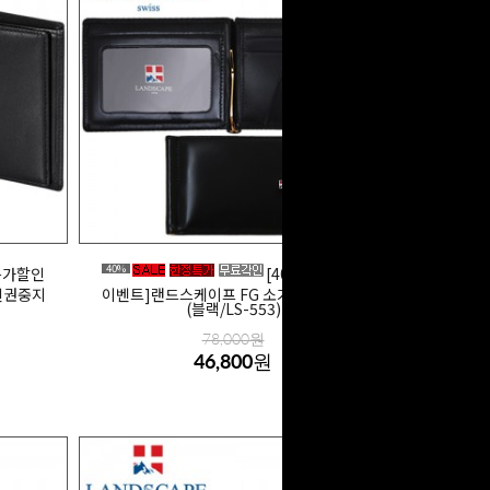
40%
 특가할인
[40% 특가할인
신권중지
이벤트]랜드스케이프 FG 소가죽 머니클립
(블랙/LS-553)
78,000원
46,800원