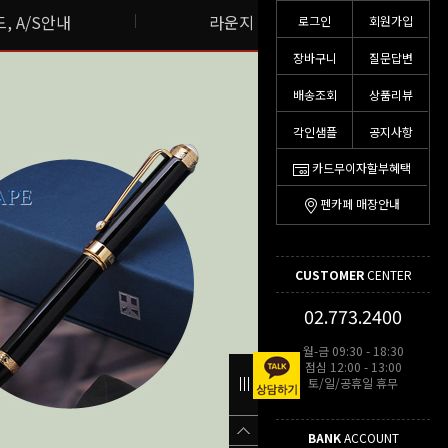
, A/S안내
라운지 스토리
로그인
회원가입
장바구니
질문답변
배송조회
상품리뷰
각인샘플
공지사항
카드무이자할부혜택
펜카페 매장안내
CUSTOMER
CENTER
02.773.2400
월-금 09:30 - 18:30
점심 12:00 - 13:00
토/일/공휴일 휴무
BANK
ACCOUNT