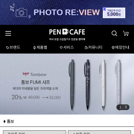
브랜드
제품별
서비스
커뮤니티
매장안내
1
/
3
톰보