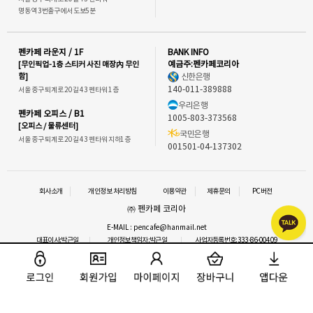
명동역 3번출구에서 도보5분
펜카페 라운지 / 1F
BANK INFO
[무인픽업-1층 스티커 사진 매장內 무인
예금주:펜카페코리아
함]
신한은행
140-011-389888
서울 중구 퇴계로 20길 43 펜타워 1층
우리은행
펜카페 오피스 / B1
1005-803-373568
[오피스 / 물류센터]
국민은행
서울 중구 퇴계로 20길 43 펜타워 지하1층
001501-04-137302
회사소개
개인정보 처리방침
이용약관
제휴문의
PC버전
㈜ 펜카페 코리아
E-MAIL : pencafe@hanmail.net
대표이사:박근일
개인정보책임자:박근일
사업자등록번호:333-86-00409
통신판매업신고 : 2016-서울중구-1292
사업자정보확인
이메일 문의
COPYRIGHT⒞ 펜카페.ALL RIGHTS RESERVED