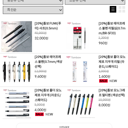
[20%]톰보 FUMI(푸
[20%]톰보 에어프레
미) 샤프(0.5mm)
스 볼펜 리필심(0.7m
40,000
원
m/BR-SF33)
32,000
1,200
원
원
960
원
[20%]톰보 에어프레
[20%]톰보 홀더 모노
스 볼펜(0.7mm/색상
제로 지우개 리필 (라
선택)
운드/스퀘어드)
12,000
원
2,000
원
9,600
1,600
원
원
[20%]톰보 홀더 모노
[20%]톰보 모노그래
제로 지우개 (라운드/
프 멀티펜 (색상선택)
스퀘어드)
10,000
원
5,000
원
8,000
원
4,000
원
+more