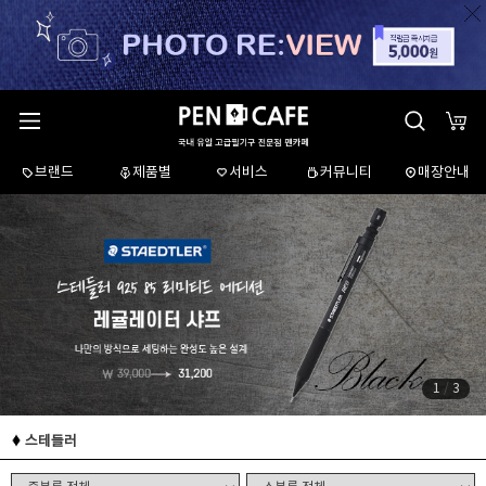
브랜드
제품별
서비스
커뮤니티
매장안내
1
/
3
스테들러