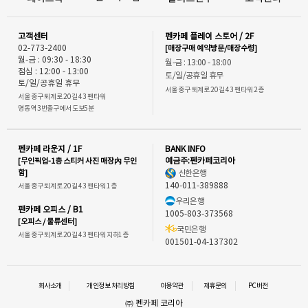
고객센터
펜카페 플레이 스토어 / 2F
02-773-2400
[매장구매 예약방문/매장수령]
월-금 : 09:30 - 18:30
월-금 : 13:00 - 18:00
점심 : 12:00 - 13:00
토/일/공휴일 휴무
토/일/공휴일 휴무
서울 중구 퇴계로 20길 43 펜타워 2층
서울 중구 퇴계로 20길 43 펜타워
명동역 3번출구에서 도보5분
펜카페 라운지 / 1F
BANK INFO
[무인픽업-1층 스티커 사진 매장內 무인
예금주:펜카페코리아
함]
신한은행
140-011-389888
서울 중구 퇴계로 20길 43 펜타워 1층
우리은행
펜카페 오피스 / B1
1005-803-373568
[오피스 / 물류센터]
국민은행
서울 중구 퇴계로 20길 43 펜타워 지하1층
001501-04-137302
회사소개
개인정보 처리방침
이용약관
제휴문의
PC버전
㈜ 펜카페 코리아