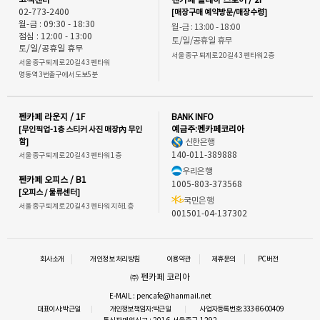
고객센터
펜카페 플레이 스토어 / 2F
02-773-2400
[매장구매 예약방문/매장수령]
월-금 : 09:30 - 18:30
월-금 : 13:00 - 18:00
점심 : 12:00 - 13:00
토/일/공휴일 휴무
토/일/공휴일 휴무
서울 중구 퇴계로 20길 43 펜타워 2층
서울 중구 퇴계로 20길 43 펜타워
명동역 3번출구에서 도보5분
펜카페 라운지 / 1F
BANK INFO
[무인픽업-1층 스티커 사진 매장內 무인
예금주:펜카페코리아
함]
신한은행
140-011-389888
서울 중구 퇴계로 20길 43 펜타워 1층
우리은행
펜카페 오피스 / B1
1005-803-373568
[오피스 / 물류센터]
국민은행
서울 중구 퇴계로 20길 43 펜타워 지하1층
001501-04-137302
회사소개
개인정보 처리방침
이용약관
제휴문의
PC버전
㈜ 펜카페 코리아
E-MAIL : pencafe@hanmail.net
대표이사:박근일
개인정보책임자:박근일
사업자등록번호:333-86-00409