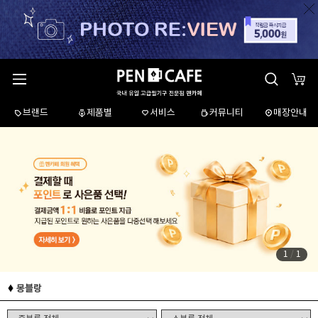
브랜드
제품별
서비스
커뮤니티
매장안내
1
/
1
몽블랑