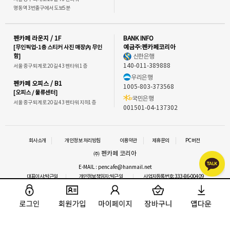
명동역 3번출구에서 도보5분
펜카페 라운지 / 1F
BANK INFO
[무인픽업-1층 스티커 사진 매장內 무인
예금주:펜카페코리아
함]
신한은행
140-011-389888
서울 중구 퇴계로 20길 43 펜타워 1층
우리은행
펜카페 오피스 / B1
1005-803-373568
[오피스 / 물류센터]
국민은행
서울 중구 퇴계로 20길 43 펜타워 지하1층
001501-04-137302
회사소개
개인정보 처리방침
이용약관
제휴문의
PC버전
㈜ 펜카페 코리아
E-MAIL : pencafe@hanmail.net
대표이사:박근일
개인정보책임자:박근일
사업자등록번호:333-86-00409
통신판매업신고 : 2016-서울중구-1292
사업자정보확인
이메일 문의
COPYRIGHT⒞ 펜카페.ALL RIGHTS RESERVED