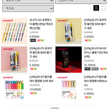
모나미 153 포켓몬스
[30%]모나미 공부덕
터 볼펜(3본입/색상선
후 올인원 5000 필기
택) [단종]
구 세트
4,000
원
5,000
원
4,000
3,500
원
원
[30%]모나미 공부덕
[20%]모나미 워너브
후 올인원 8000 필기
라더스 볼펜 키트(색상
구 세트
선택)
8,000
원
39,900
원
5,600
31,900
원
원
[19%]모나미 칼라풀
[19%]모나미 칼라풀
데이 형광펜 18색 세트
데이 형광펜 6색(War
23,400
원
m)
19,000
7,800
원
원
6,300
원
+more