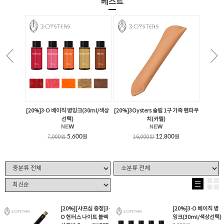
베스트
[20%]3·O 베이직 병잉크(30ml/색상
[20%]3Oysters 슬림 1구 가죽 펜파우
선택)
치(카멜)
5,600
12,800
원
원
7,000
원
16,000
원
[20%][샤프심 증정]3·
[20%]3·O 베이직 병
O 헌터스 나이트 블랙
잉크(30ml/색상선택)