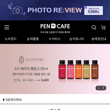
브랜드
제품별
서비스
커뮤니티
매장안내
1
/
3
3오이스터스