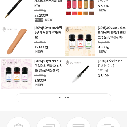
샤프(0.5mm/IWP5B
7,000
원
K79
5,600
원
69,000
원
55,200
원
[20%]3Oysters 슬림
[20%]3Oysters 소소
1구 가죽 펜파우치(카
한 일상의 행복#3 병잉
멜)
크(18ml/색상선택)
16,000
원
11,000
원
12,800
8,800
원
원
[20%]3Oysters 소소
[20%]3·오이스터스
한 일상의 행복#2 병잉
컨버터(미니)
크(18ml/색상선택)
4,800
원
11,000
원
3,840
원
8,800
원
+more