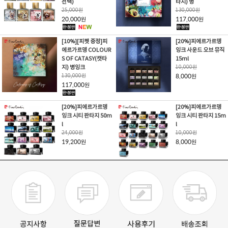
선택)
타지) 병
25,000
원
130,000
원
20,000
117,000
원
원
[10%][피펫 증정]피
[20%]피에르가르뎅
에르가르뎅 COLOUR
잉크 사운드 오브 뮤직
S OF CATASY(캣타
15ml
지) 병잉크
10,000
원
130,000
원
8,000
원
117,000
원
[20%]피에르가르뎅
[20%]피에르가르뎅
잉크 시티 판타지 50m
잉크 시티 판타지 15m
l
l
24,000
원
10,000
원
19,200
8,000
원
원