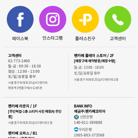
고객센터
펜카페 플레이 스토어 / 2F
02-773-2400
[매장구매 예약방문/매장수령]
월-금 : 09:30 - 18:30
월-금 : 13:00 - 18:00
점심 : 12:00 - 13:00
토/일/공휴일 휴무
토/일/공휴일 휴무
서울 중구 퇴계로 20길 43 펜타워 2층
서울 중구 퇴계로 20길 43 펜타워
명동역 3번출구에서 도보5분
펜카페 라운지 / 1F
BANK INFO
[무인픽업-1층 스티커 사진 매장內 무인
예금주:펜카페코리아
함]
신한은행
140-011-389888
서울 중구 퇴계로 20길 43 펜타워 1층
우리은행
펜카페 오피스 / B1
1005-803-373568