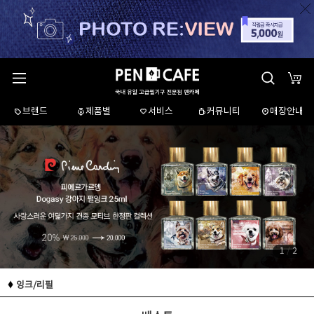
브랜드
제품별
서비스
커뮤니티
매장안내
1
/
2
잉크/리필