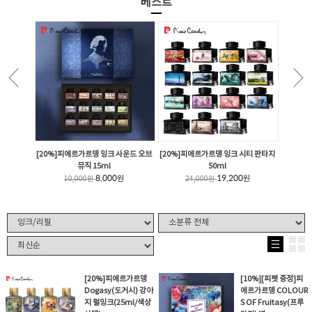
베스트
[20%]피에르가르뎅 잉크 사운드 오브
[20%]피에르가르뎅 잉크 시티 판타지
뮤직 15ml
50ml
8,000
19,200
원
원
10,000
원
24,000
원
[20%]피에르가르뎅
[10%][피펫 증정]피
Dogasy(도거시) 강아
에르가르뎅 COLOUR
지 펄잉크(25ml/색상
S OF Fruitasy(프루