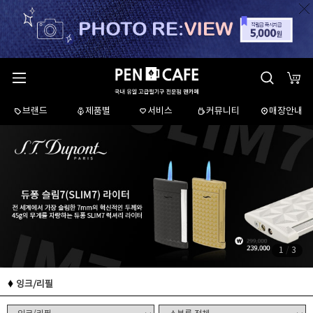
브랜드
제품별
서비스
커뮤니티
매장안내
1
/
3
잉크/리필