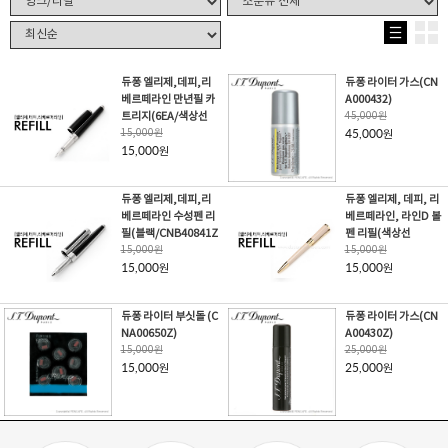
듀퐁 엘리제,데피,리
듀퐁 라이터 가스(CN
베르떼라인 만년필 카
A000432)
트리지(6EA/색상선
45,000
원
15,000
원
45,000
원
15,000
원
듀퐁 엘리제,데피,리
듀퐁 엘리제, 데피, 리
베르떼라인 수성펜 리
베르떼라인, 라인D 볼
필(블랙/CNB40841Z
펜 리필(색상선
15,000
원
15,000
원
15,000
15,000
원
원
듀퐁 라이터 부싯돌 (C
듀퐁 라이터 가스(CN
NA00650Z)
A00430Z)
15,000
원
25,000
원
15,000
25,000
원
원