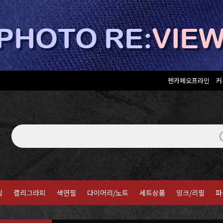
펜카페오프라인
커
필
캘리그라피
색연필
다이어리/노트
세트상품
잉크/리필
파