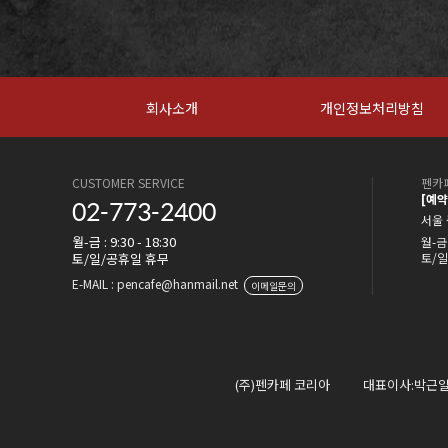
회사소개
개인정보처리방침
CUSTOMER SERVICE
펜카페
[예
02-773-2400
서울 
월-금 : 9:30 - 18:30
월-금 
토/일/공휴일 휴무
토/일
E-MAIL : pencafe@hanmail.net
이메일문의
(주)펜카페 코리아
대표이사:박근