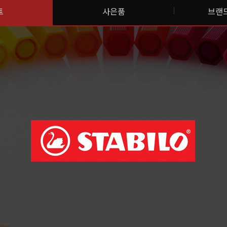
트
사은품
브랜드