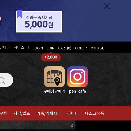
뮤니티
서비스
l
LOGIN
JOIN
CART(
0
)
ORDER
MYPAGE
우치
지갑/벨트
가죽/액세서리
라이터
데스크상품
홈
>
스타빌로
>
색연필