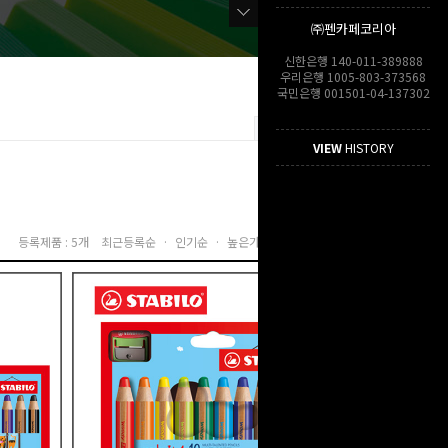
㈜펜카페코리아
신한은행 140-011-389888
우리은행 1005-803-373568
국민은행 001501-04-137302
VIEW
HISTORY
등록제품 : 5개
최근등록순 ·
인기순 ·
높은가격순 ·
낮은가격순