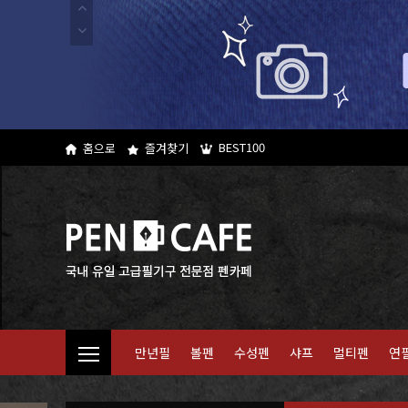
BEST100
홈으로
즐겨찾기
만년필
볼펜
수성펜
샤프
멀티펜
연