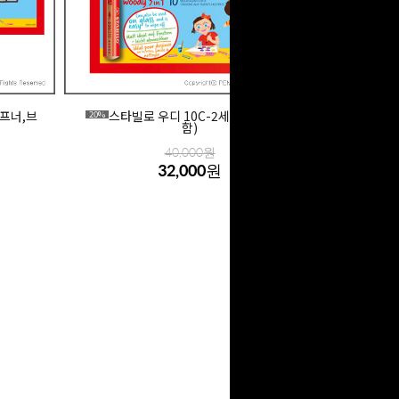
샤프너,브
스타빌로 우디 10C-2세트 (샤프너포
20%
함)
40,000원
32,000원