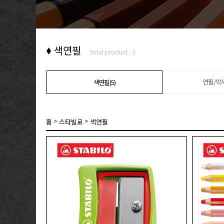
색연필
total product : 5
연필/악
색연필(5)
>
>
홈
스타빌로
색연필