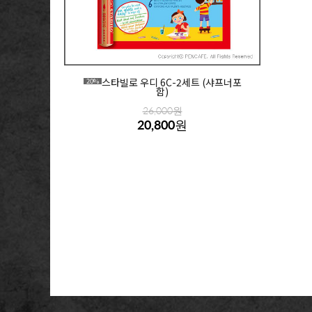
스타빌로 우디 6C-2세트 (샤프너포
20%
함)
26,000원
20,800원