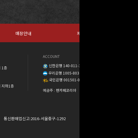
매장안내
제휴문의
ACCOUNT
신한은행 140-011-389888
 1층
우리은행 1005-803-373568
국민은행 001501-04-137302
워 지하1층
예금주 : 펜카페코리아
통신판매업신고:2016-서울중구-1292