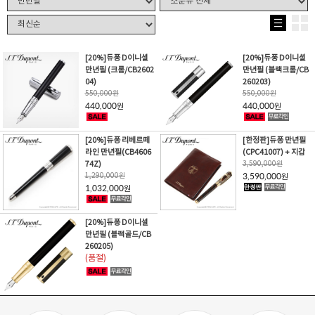
[20%]듀퐁 D이니셜
[20%]듀퐁 D이니셜
만년필 (크롬/CB2602
만년필 (블랙크롬/CB
04)
260203)
550,000
원
550,000
원
440,000
440,000
원
원
[20%]듀퐁 리베르떼
[한정판]
듀퐁 만년필
라인 만년필(CB4606
(CPC41007) + 지갑
74Z)
3,590,000
원
1,290,000
원
3,590,000
원
1,032,000
원
[20%]듀퐁 D이니셜
만년필 (블랙골드/CB
260205)
(품절)