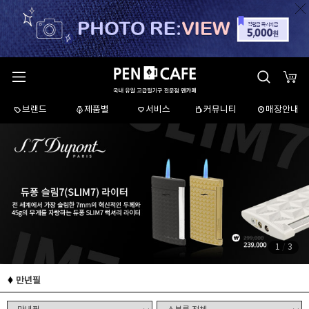
브랜드
제품별
서비스
커뮤니티
매장안내
1
/
3
만년필