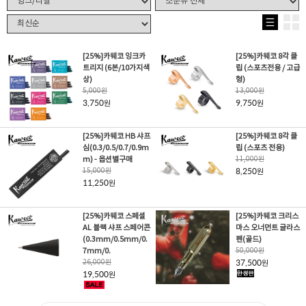
[25%]카웨코 잉크카
[25%]카웨코 8각 클
트리지 (6본/10가지색
립 (스포츠전용 / 고급
상)
형)
5,000
원
13,000
원
3,750
9,750
원
원
[25%]카웨코 HB 샤프
[25%]카웨코 8각 클
심(0.3/0.5/0.7/0.9m
립 (스포츠 전용)
m) - 옵션별구매
11,000
원
15,000
원
8,250
원
11,250
원
[25%]카웨코 스페셜
[25%]카웨코 크리스
AL 블랙 샤프 스페어콘
마스 오너먼트 글라스
(0.3mm/0.5mm/0.
펜(골드)
7mm/0.
50,000
원
26,000
원
37,500
원
19,500
원