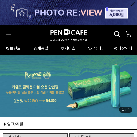
브랜드
제품별
서비스
커뮤니티
매장안내
1
/
4
잉크/리필