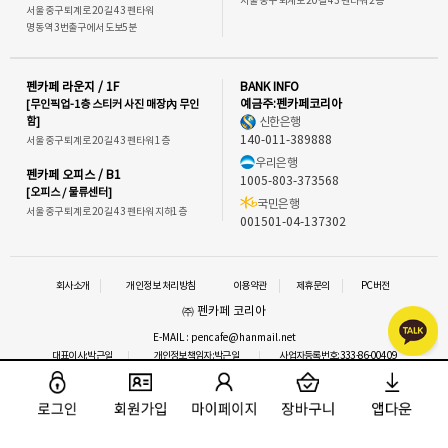
서울 중구 퇴계로 20길 43 펜타워 2층
서울 중구 퇴계로 20길 43 펜타워
명동역 3번출구에서 도보5분
펜카페 라운지 / 1F
BANK INFO
[무인픽업-1층 스티커 사진 매장內 무인
예금주:펜카페코리아
함]
신한은행
140-011-389888
서울 중구 퇴계로 20길 43 펜타워 1층
우리은행
펜카페 오피스 / B1
1005-803-373568
[오피스 / 물류센터]
국민은행
서울 중구 퇴계로 20길 43 펜타워 지하1층
001501-04-137302
회사소개
개인정보 처리방침
이용약관
제휴문의
PC버전
㈜ 펜카페 코리아
E-MAIL : pencafe@hanmail.net
대표이사:박근일
개인정보책임자:박근일
사업자등록번호:333-86-00409
통신판매업신고 : 2016-서울중구-1292
사업자정보확인
이메일 문의
COPYRIGHT⒞ 펜카페.ALL RIGHTS RESERVED