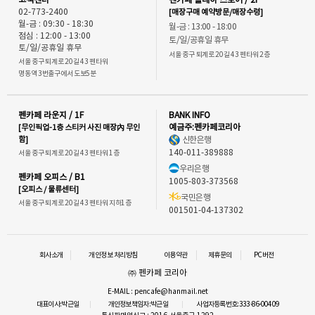
고객센터
펜카페 플레이 스토어 / 2F
02-773-2400
[매장구매 예약방문/매장수령]
월-금 : 09:30 - 18:30
월-금 : 13:00 - 18:00
점심 : 12:00 - 13:00
토/일/공휴일 휴무
토/일/공휴일 휴무
서울 중구 퇴계로 20길 43 펜타워 2층
서울 중구 퇴계로 20길 43 펜타워
명동역 3번출구에서 도보5분
펜카페 라운지 / 1F
BANK INFO
[무인픽업-1층 스티커 사진 매장內 무인
예금주:펜카페코리아
함]
신한은행
140-011-389888
서울 중구 퇴계로 20길 43 펜타워 1층
우리은행
펜카페 오피스 / B1
1005-803-373568
[오피스 / 물류센터]
국민은행
서울 중구 퇴계로 20길 43 펜타워 지하1층
001501-04-137302
회사소개
개인정보 처리방침
이용약관
제휴문의
PC버전
㈜ 펜카페 코리아
E-MAIL : pencafe@hanmail.net
대표이사:박근일
개인정보책임자:박근일
사업자등록번호:333-86-00409