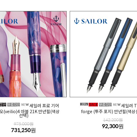
35%
세일러 프로 기어
세일러 T
(veilio)4 마블 21K 만년필(색상
forge (투주 포지) 만년필(색상
선택)
142,200원
975,000원
92,300원
731,250원