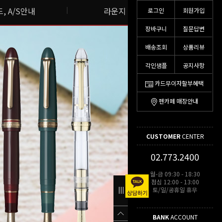
, A/S안내
라운지 스토리
로그인
회원가입
장바구니
질문답변
배송조회
상품리뷰
각인샘플
공지사항
카드무이자할부혜택
펜카페 매장안내
CUSTOMER
CENTER
02.773.2400
월-금 09:30 - 18:30
점심 12:00 - 13:00
토/일/공휴일 휴무
BANK
ACCOUNT