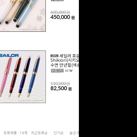
600,000원
450,000
원
세일러 프로피트
25%
Shikiori(시키오리) 달밤의
수면 만년필(색상선택)
110,000원
82,500
원
등록제품 : 74개
최근등록순 ·
인기순 ·
높은가격순 ·
낮은가격순