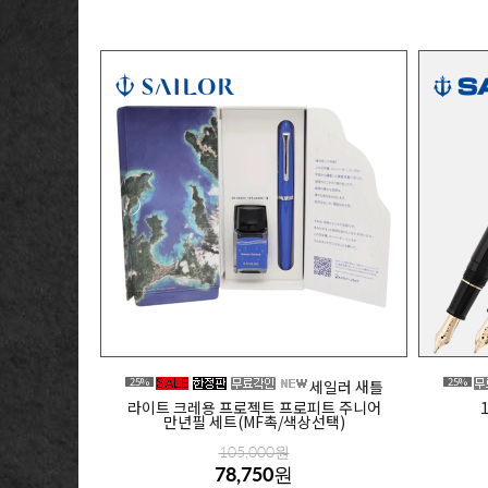
25%
25%
세일러 새틀
라이트 크레용 프로젝트 프로피트 주니어
만년필 세트(MF촉/색상선택)
105,000원
78,750원