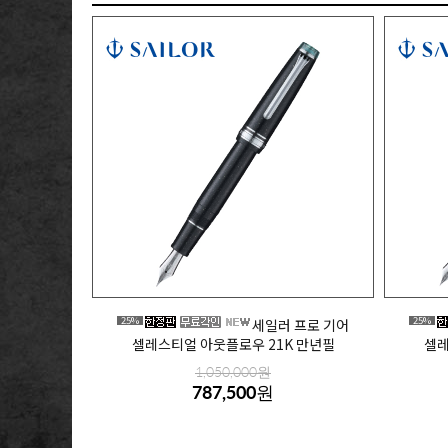
25%
25%
세일러 프로 기어
셀레스티얼 아웃플로우 21K 만년필
셀레
1,050,000원
787,500원