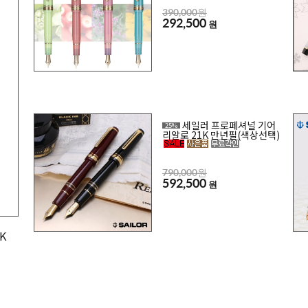
390,000원
292,500
원
세일러 프로페셔널 기어
25%
리알로 21K 만년필(색상선택)
790,000원
592,500
원
K