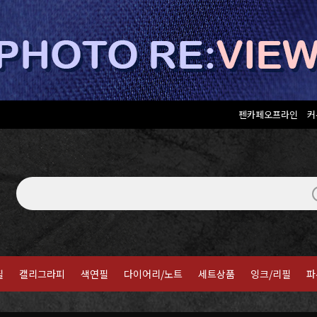
펜카페오프라인
커
필
캘리그라피
색연필
다이어리/노트
세트상품
잉크/리필
파