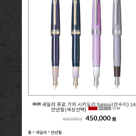
세일러 프로 기어 시키오리 Sansui(산수이) 14
25%
만년필(색상선택)
450,000
원
600,000원
>
>
홈
세일러
만년필