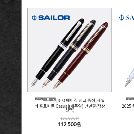
25%
35%
[3·O 베이직 잉크 증정]세일
러 프로피트 Casual(캐주얼) 만년필(색상
2025
선택)
150,000원
112,500원