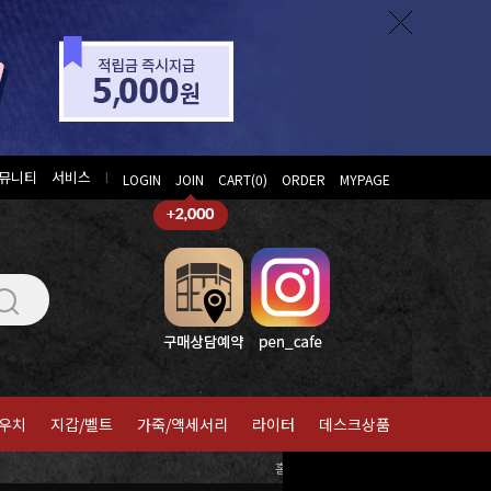
뮤니티
서비스
l
LOGIN
JOIN
CART(
0
)
ORDER
MYPAGE
우치
지갑/벨트
가죽/액세서리
라이터
데스크상품
홈
>
세일러
>
만년필