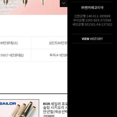
㈜펜카페코리아
신한은행 140-011-389888
우리은행 1005-803-373568
국민은행 001501-04-137302
VIEW
HISTORY
80만원대)(21)
실린트(60만원대)(2)
00 (7~8만원대)(1)
투주(4~9만원대)(4)
세일러 프로페셔널 기어
25%
슬림 시키오리 사계 14K
만년필(색상선택)