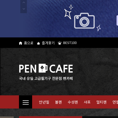
BEST100
홈으로
즐겨찾기
만년필
볼펜
수성펜
샤프
멀티펜
연