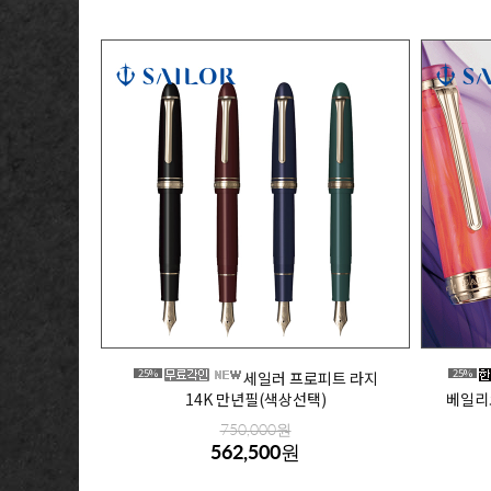
25%
25%
세일러 프로피트 라지
14K 만년필(색상선택)
베일리오
750,000원
562,500원