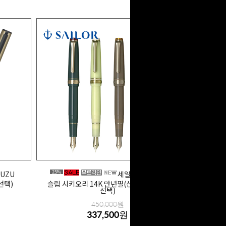
25%
UZU
세일러 프로기어
선택)
슬림 시키오리 14K 만년필(산의노래/색상
선택)
450,000원
337,500원