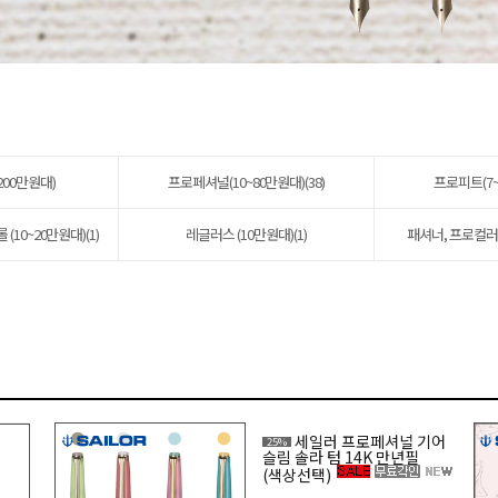
200만원대)
프로페셔널(10~80만원대)(38)
프로피트(7~
10~20만원대)(1)
레글러스 (10만원대)(1)
패셔너, 프로컬러 5
세일러 프로페셔널 기어
25%
슬림 솔라 텀 14K 만년필
(색상선택)