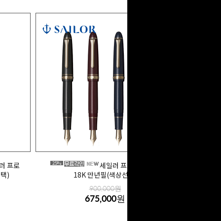
25%
러 프로
세일러 프로피트 라지
택)
18K 만년필(색상선택)
900,000원
675,000원