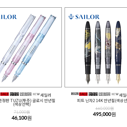
25%
세일러
세일
 한정판 TUZU(투주) 글로시 만년필
피트 닌자2 14K 만년필(색상선
(색상선택)
660,000원
71,000원
495,000원
46,100원