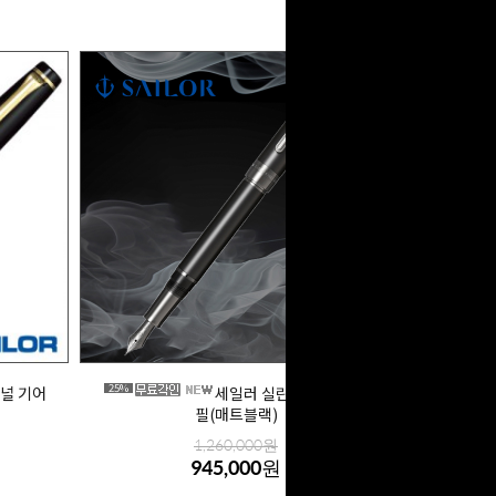
25%
널 기어
세일러 실린트 21K 만년
필(매트블랙)
1,260,000원
945,000원