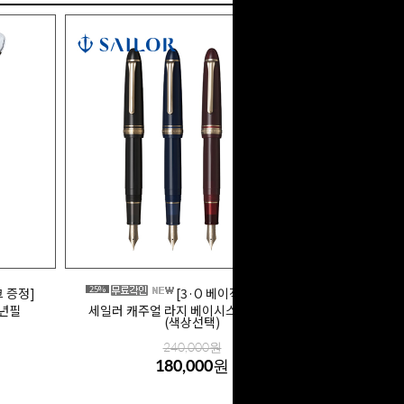
25%
크 증정]
[3·O 베이직 잉크 증정]
만년필
세일러 캐주얼 라지 베이시스 GT 만년필
(색상선택)
240,000원
180,000원