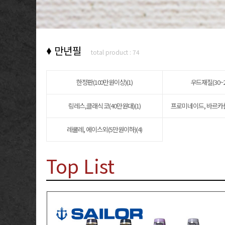
만년필
total product : 74
한정판(100만원이상)(1)
우드재질(30~
링레스,클래식 코(40만원대)(1)
프로미네이드, 바르카롤 (
레쿨레, 에이스외(5만원이하)(4)
Top List