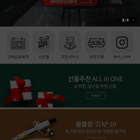
2
/ 8
더
보
기