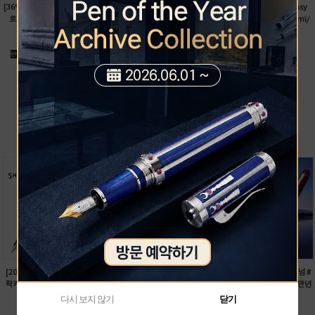
[36%]
[북극광시리즈-두번째]
오
[20%]에스터브룩 여권 스탬프
[20%]피에르가르뎅 Dogasy
로라 Polare(폴라레) 만년필
펜홀더
(도거시) 강아지 펄잉크(25ml/
1,880,000
원
25,000
원
색상선택)
1,200,000
20,000
25,000
원
원
원
20,000
원
+more
베스트
[20%]쉐퍼 레가시 컬렉션 블랙
[30%]파이롯트 프레라(FRERA)
[39%][컨버터 포함] 플래티넘 #
락카 만년필(906443/906453)
만년필(색상선택/FPR-3SR)
3776 NEW CENTURY 14K 만년
300,000
원
45,000
원
필(색상
다시 보지 않기
닫기
240,000
31,500
658,000
원
원
원