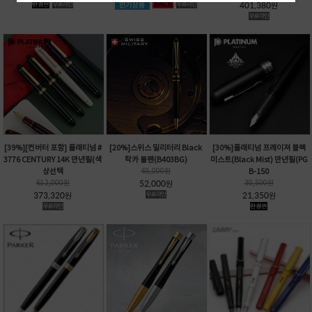
401,380
원
[39%][컨버터 포함] 플래티넘 #
[20%]스위스 밀리터리 Black
[30%]플래티넘 프레이져 블랙
3776 CENTURY 14K 만년필(색
락카 볼펜(B403BG)
미스트(Black Mist) 만년필(PG
상선택
65,000
원
B-150
612,000
원
52,000
30,500
원
원
373,320
21,350
원
원