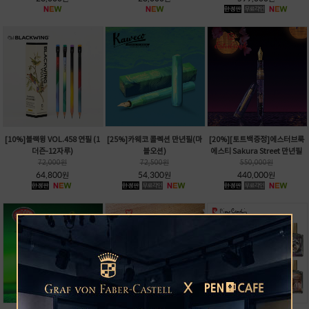
[10%]블랙윙 VOL.458 연필 (1
[25%]카웨코 콜렉션 만년필(마
[20%][토트백증정]에스터브룩
더즌-12자루)
블오션)
에스티 Sakura Street 만년필
72,000
원
72,500
원
550,000
원
64,800
54,300
440,000
원
원
원