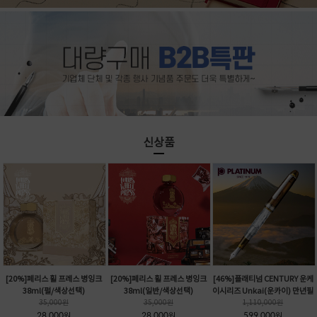
신상품
[20%]페리스 휠 프레스 병잉크
[20%]페리스 휠 프레스 병잉크
[46%]플래티넘 CENTURY 운케
38ml(펄/색상선택)
38ml(일반/색상선택)
이시리즈 Unkai(운카이) 만년필
35,000
원
35,000
원
1,110,000
원
28,000
28,000
599,000
원
원
원