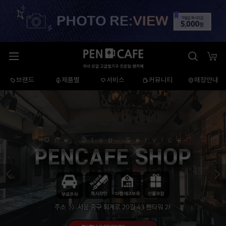
브랜드
제품별
서비스
커뮤니티
매장안내
이
다
전
음