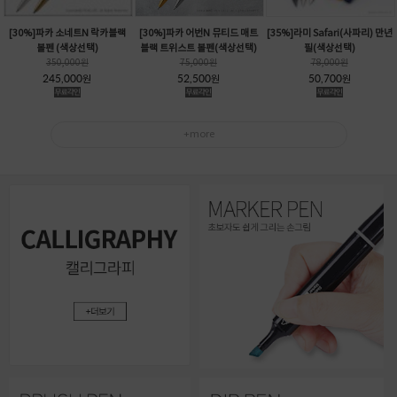
[30%]파카 소네트N 락카블랙
[30%]파카 어번N 뮤티드 매트
[35%]라미 Safari(사파리) 만년
볼펜 (색상선택)
블랙 트위스트 볼펜(색상선택)
필(색상선택)
350,000
원
75,000
원
78,000
원
245,000
52,500
50,700
원
원
원
+more