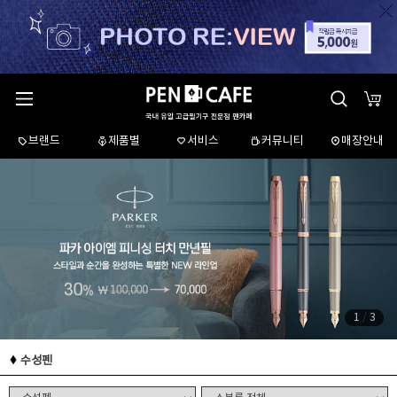
브랜드
제품별
서비스
커뮤니티
매장안내
1
/
3
수성펜