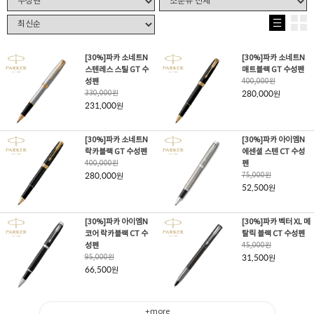
[30%]파카 소네트N
[30%]파카 소네트N
스텐레스 스틸 GT 수
매트블랙 GT 수성펜
성펜
400,000
원
330,000
원
280,000
원
231,000
원
[30%]파카 소네트N
[30%]파카 아이엠N
락카블랙 GT 수성펜
에센셜 스텐 CT 수성
400,000
원
펜
280,000
75,000
원
원
52,500
원
[30%]파카 아이엠N
[30%]파카 벡터 XL 메
코어 락카블랙 CT 수
탈릭 블랙 CT 수성펜
성펜
45,000
원
95,000
원
31,500
원
66,500
원
+more