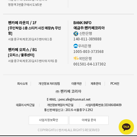
명동역 3번출구에서 도보5분
펜카페 라운지 / 1F
BANK INFO
[무인픽업-1층 스티커 사진 매장內 무인
예금주:펜카페코리아
함]
신한은행
140-011-389888
서울 중구 퇴계로 20길 43 펜타워 1층
우리은행
펜카페 오피스 / B1
1005-803-373568
[오피스 / 물류센터]
국민은행
서울 중구 퇴계로 20길 43 펜타워 지하1층
001501-04-137302
회사소개
개인정보 처리방침
이용약관
제휴문의
PC버전
㈜ 펜카페 코리아
E-MAIL : pencafe@hanmail.net
대표이사:박근일
개인정보책임자:박근일
사업자등록번호:333-86-00409
통신판매업신고 : 2016-서울중구-1292
사업자정보확인
이메일 문의
COPYRIGHT⒞ 펜카페.ALL RIGHTS RESERVED