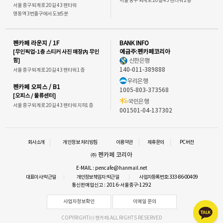
서울 중구 퇴계로 20길 43 펜타워 2층
서울 중구 퇴계로 20길 43 펜타워
명동역 3번출구에서 도보5분
펜카페 라운지 / 1F
BANK INFO
[무인픽업-1층 스티커 사진 매장內 무인
예금주:펜카페코리아
함]
신한은행
140-011-389888
서울 중구 퇴계로 20길 43 펜타워 1층
우리은행
펜카페 오피스 / B1
1005-803-373568
[오피스 / 물류센터]
국민은행
서울 중구 퇴계로 20길 43 펜타워 지하1층
001501-04-137302
회사소개
개인정보 처리방침
이용약관
제휴문의
PC버전
㈜ 펜카페 코리아
E-MAIL : pencafe@hanmail.net
대표이사:박근일
개인정보책임자:박근일
사업자등록번호:333-86-00409
통신판매업신고 : 2016-서울중구-1292
사업자정보확인
이메일 문의
COPYRIGHT⒞ 펜카페.ALL RIGHTS RESERVED