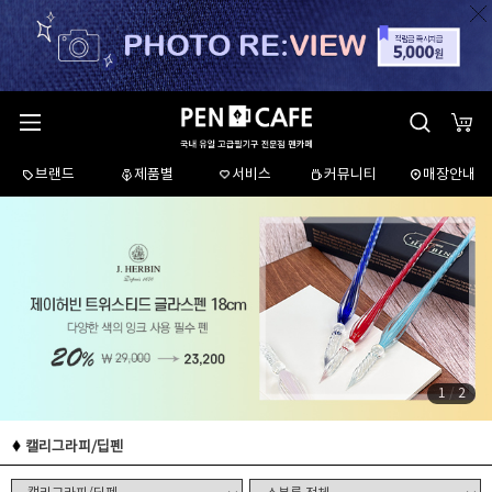
브랜드
제품별
서비스
커뮤니티
매장안내
1
/
2
캘리그라피/딥펜