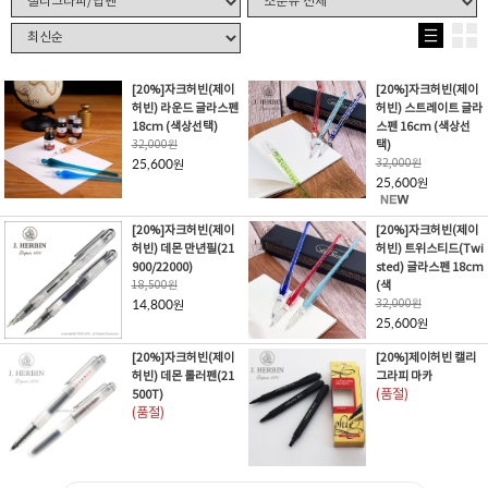
[20%]자크허빈(제이
[20%]자크허빈(제이
허빈) 라운드 글라스펜
허빈) 스트레이트 글라
18cm (색상선택)
스펜 16cm (색상선
32,000
원
택)
25,600
32,000
원
원
25,600
원
[20%]자크허빈(제이
[20%]자크허빈(제이
허빈) 데몬 만년필(21
허빈) 트위스티드(Twi
900/22000)
sted) 글라스펜 18cm
18,500
원
(색
14,800
32,000
원
원
25,600
원
[20%]자크허빈(제이
[20%]제이허빈 캘리
허빈) 데몬 롤러펜(21
그라피 마카
500T)
(품절)
(품절)