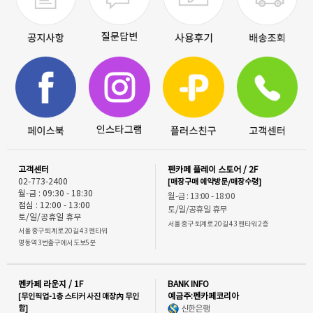
고객센터
펜카페 플레이 스토어 / 2F
02-773-2400
[매장구매 예약방문/매장수령]
월-금 : 09:30 - 18:30
월-금 : 13:00 - 18:00
점심 : 12:00 - 13:00
토/일/공휴일 휴무
토/일/공휴일 휴무
서울 중구 퇴계로 20길 43 펜타워 2층
서울 중구 퇴계로 20길 43 펜타워
명동역 3번출구에서 도보5분
펜카페 라운지 / 1F
BANK INFO
[무인픽업-1층 스티커 사진 매장內 무인
예금주:펜카페코리아
함]
신한은행