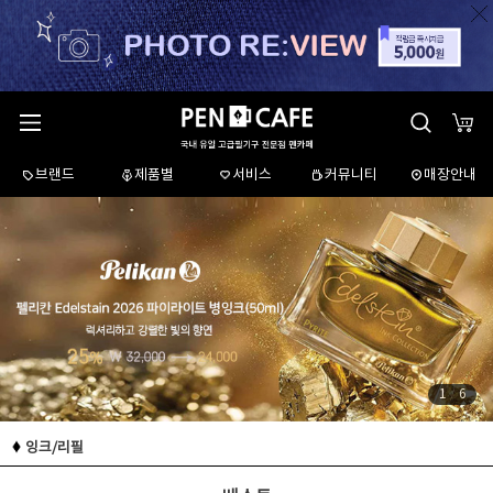
브랜드
제품별
서비스
커뮤니티
매장안내
1
/
6
잉크/리필