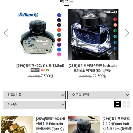
베스트
[25%]펠리칸 4001 병잉크(62.5ml)
[25%]펠리칸 에델슈타인 Edelstain
크리스탈 병잉크 (50ml/색상
7,500
22,500
원
원
10,000
원
30,000
원
[25%]펠리칸 2026 올
[25%]펠리칸 파운트
해의 잉크 Edelstein
인디아 (Fount Indi
파이라이트 (Pyrite) /
a) 잉크 30ml(블랙/문