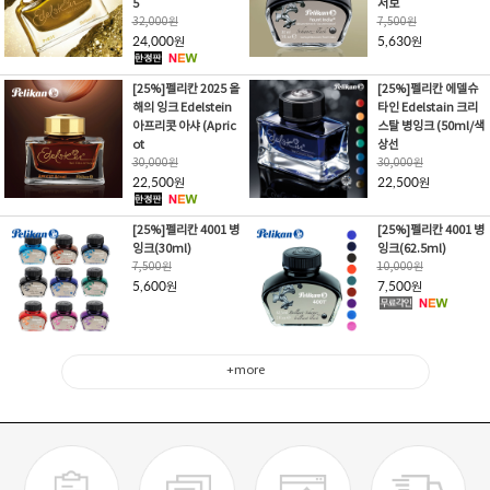
5
서보
32,000
원
7,500
원
24,000
5,630
원
원
[25%]펠리칸 2025 올
[25%]펠리칸 에델슈
해의 잉크 Edelstein
타인 Edelstain 크리
아프리콧 아샤 (Apric
스탈 병잉크 (50ml/색
ot
상선
30,000
원
30,000
원
22,500
22,500
원
원
[25%]펠리칸 4001 병
[25%]펠리칸 4001 병
잉크(30ml)
잉크(62.5ml)
7,500
원
10,000
원
5,600
7,500
원
원
+more