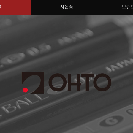
품
사은품
브랜드