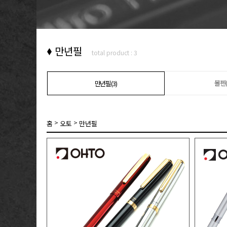
만년필
total product : 3
볼펜(
만년필(3)
>
>
홈
오토
만년필