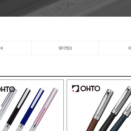
4)
멀티펜(2)
샤