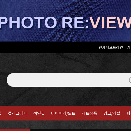
펜카페오프라인
커
필
캘리그라피
색연필
다이어리/노트
세트상품
잉크/리필
파