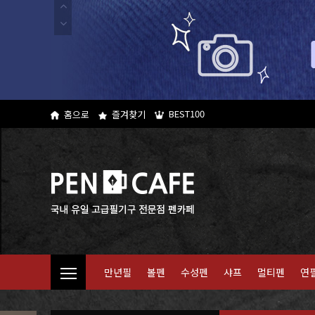
BEST100
홈으로
즐겨찾기
만년필
볼펜
수성펜
샤프
멀티펜
연