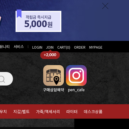
뮤니티
서비스
l
LOGIN
JOIN
CART(
0
)
ORDER
MYPAGE
우치
지갑/벨트
가죽/액세서리
라이터
데스크상품
홈
>
오토
>
만년필