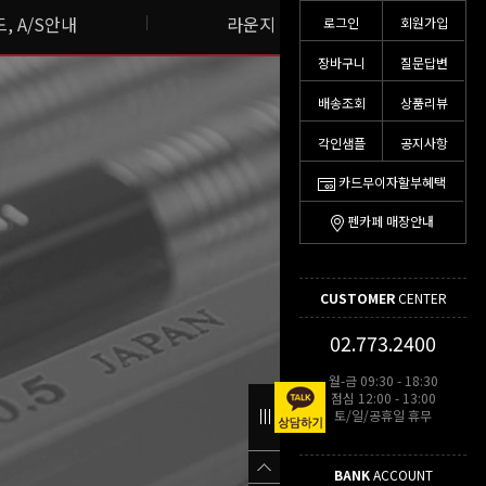
, A/S안내
라운지 스토리
로그인
회원가입
장바구니
질문답변
배송조회
상품리뷰
각인샘플
공지사항
카드무이자할부혜택
펜카페 매장안내
CUSTOMER
CENTER
02.773.2400
월-금 09:30 - 18:30
점심 12:00 - 13:00
토/일/공휴일 휴무
BANK
ACCOUNT