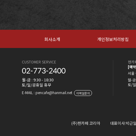
회사소개
개인정보처리방침
CUSTOMER SERVICE
펜카페
[예
02-773-2400
서울 
월-금 : 9:30 - 18:30
월-금 
토/일/공휴일 휴무
토/일
E-MAIL : pencafe@hanmail.net
이메일문의
(주)펜카페 코리아
대표이사:박근