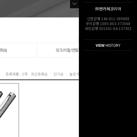
㈜펜카페코리아
신한은행 140-011-389888
우리은행 1005-803-373568
국민은행 001501-04-137302
VIEW
HISTORY
프(6)
잉크/리필/연필깎이(6)
등록제품 : 3개
최근등록순 ·
인기순 ·
높은가격순 ·
낮은가격순