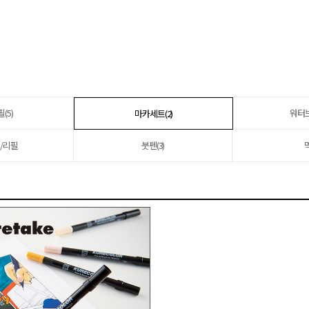
(5)
워터브
마카세트(2)
/리필
붓펜(3)