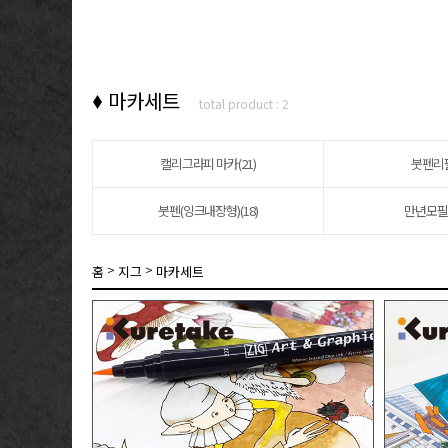
마카세트
total product : 2
캘리그라피 마카(21)
붓펜리필
붓펜(잉크내장형)(18)
만년모필
>
>
홈
지그
마카세트