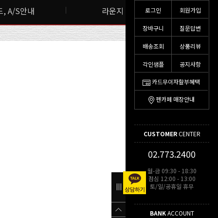
, A/S안내
라운지 스토리
로그인
회원가입
장바구니
질문답변
배송조회
상품리뷰
각인샘플
공지사항
카드무이자할부혜택
펜카페 매장안내
CUSTOMER
CENTER
02.773.2400
월-금 09:30 - 18:30
점심 12:00 - 13:00
토/일/공휴일 휴무
BANK
ACCOUNT