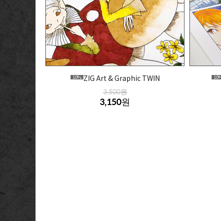
ZIG Art & Graphic TWIN
10%
10
3,500원
3,150원