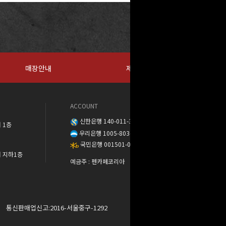
매장안내
제휴문의
ACCOUNT
신한은행 140-011-389888
 1층
우리은행 1005-803-373568
국민은행 001501-04-137302
워 지하1층
예금주 : 펜카페코리아
통신판매업신고:2016-서울중구-1292