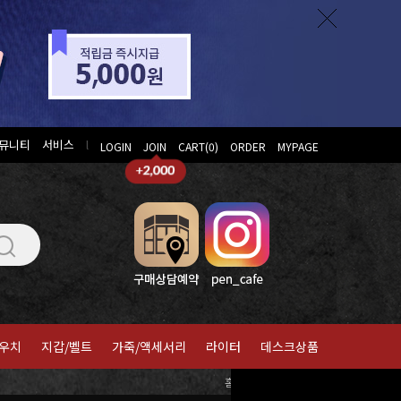
뮤니티
서비스
l
LOGIN
JOIN
CART(
0
)
ORDER
MYPAGE
우치
지갑/벨트
가죽/액세서리
라이터
데스크상품
홈
>
지그
>
마카세트