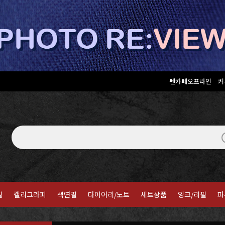
펜카페오프라인
커
필
캘리그라피
색연필
다이어리/노트
세트상품
잉크/리필
파