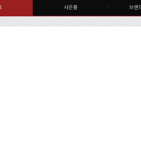
트
사은품
브랜드