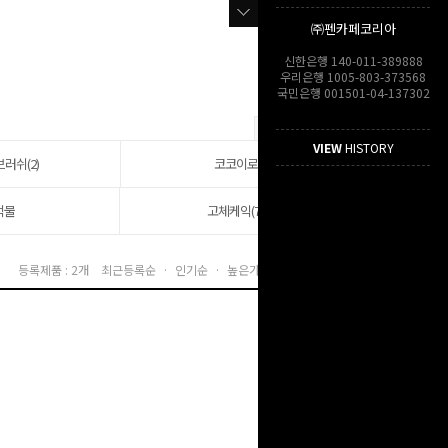
㈜펜카페코리아
신한은행 140-011-389888
우리은행 1005-803-373568
국민은행 001501-04-137302
VIEW
HISTORY
러쉬(2)
코코이로
먹물
고체케익(7)
등록제품 : 2개
최근등록순 ·
인기순 ·
높은가격순 ·
낮은가격순