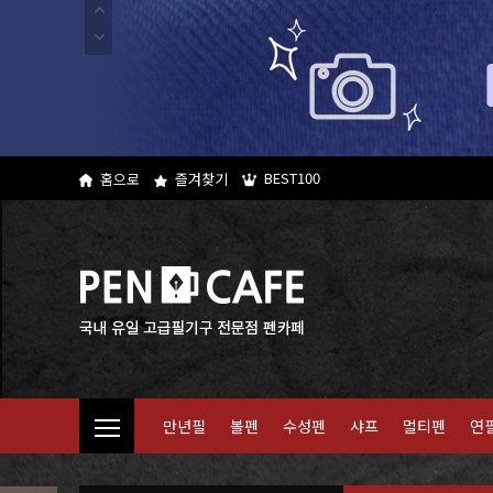
BEST100
홈으로
즐겨찾기
만년필
볼펜
수성펜
샤프
멀티펜
연