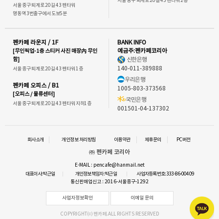
서울 중구 퇴계로 20길 43 펜타워 2층
서울 중구 퇴계로 20길 43 펜타워
명동역 3번출구에서 도보5분
펜카페 라운지 / 1F
BANK INFO
[무인픽업-1층 스티커 사진 매장內 무인
예금주:펜카페코리아
함]
신한은행
140-011-389888
서울 중구 퇴계로 20길 43 펜타워 1층
우리은행
펜카페 오피스 / B1
1005-803-373568
[오피스 / 물류센터]
국민은행
서울 중구 퇴계로 20길 43 펜타워 지하1층
001501-04-137302
회사소개
개인정보 처리방침
이용약관
제휴문의
PC버전
㈜ 펜카페 코리아
E-MAIL : pencafe@hanmail.net
대표이사:박근일
개인정보책임자:박근일
사업자등록번호:333-86-00409
통신판매업신고 : 2016-서울중구-1292
사업자정보확인
이메일 문의
COPYRIGHT⒞ 펜카페.ALL RIGHTS RESERVED