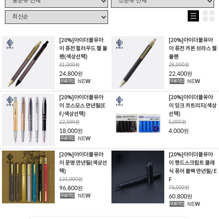
[20%]아이더블유아
[20%]아이더블유아
이 퓨전 컬러우드 젤 볼
이 퓨전 카본 브라스 젤
펜(색상선택)
볼펜
31,000
원
28,000
원
24,800
22,400
원
원
[20%]아이더블유아
[20%]아이더블유아
이 코스모스 만년필(E
이 잉크 카트리지(색상
F/색상선택)
선택)
22,500
원
5,000
원
18,000
4,000
원
원
[20%]아이더블유아
[20%]아이더블유아
이 문명 만년필(색상선
이 핸드스크립트 클래
택)
식 퓨어 블랙 만년필/ E
121,000
원
F
96,800
76,000
원
원
60,800
원